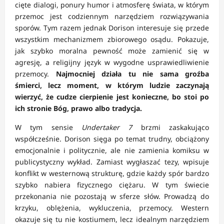
cięte dialogi, ponury humor i atmosferę świata, w którym
przemoc jest codziennym narzędziem rozwiązywania
sporów. Tym razem jednak Dorison interesuje się przede
wszystkim mechanizmem zbiorowego osądu. Pokazuje,
jak szybko moralna pewność może zamienić się w
agresję, a religijny język w wygodne usprawiedliwienie
przemocy.
Najmocniej działa tu nie sama groźba
śmierci, lecz moment, w którym ludzie zaczynają
wierzyć, że cudze cierpienie jest konieczne, bo stoi po
ich stronie Bóg, prawo albo tradycja.
W tym sensie
Undertaker 7
brzmi zaskakująco
współcześnie. Dorison sięga po temat trudny, obciążony
emocjonalnie i politycznie, ale nie zamienia komiksu w
publicystyczny wykład. Zamiast wygłaszać tezy, wpisuje
konflikt w westernową strukturę, gdzie każdy spór bardzo
szybko nabiera fizycznego ciężaru. W tym świecie
przekonania nie pozostają w sferze słów. Prowadzą do
krzyku, oblężenia, wykluczenia, przemocy. Western
okazuje się tu nie kostiumem, lecz idealnym narzędziem