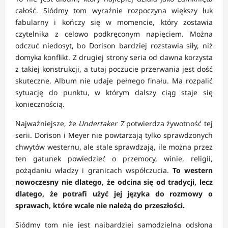
całość. Siódmy tom wyraźnie rozpoczyna większy łuk
fabularny i kończy się w momencie, który zostawia
czytelnika z celowo podkręconym napięciem. Można
odczuć niedosyt, bo Dorison bardziej rozstawia siły, niż
domyka konflikt. Z drugiej strony seria od dawna korzysta
z takiej konstrukcji, a tutaj poczucie przerwania jest dość
skuteczne. Album nie udaje pełnego finału. Ma rozpalić
sytuację do punktu, w którym dalszy ciąg staje się
koniecznością.
Najważniejsze, że
Undertaker 7
potwierdza żywotność tej
serii. Dorison i Meyer nie powtarzają tylko sprawdzonych
chwytów westernu, ale stale sprawdzają, ile można przez
ten gatunek powiedzieć o przemocy, winie, religii,
pożądaniu władzy i granicach współczucia.
To western
nowoczesny nie dlatego, że odcina się od tradycji, lecz
dlatego, że potrafi użyć jej języka do rozmowy o
sprawach, które wcale nie należą do przeszłości.
Siódmy tom nie jest najbardziej samodzielną odsłoną