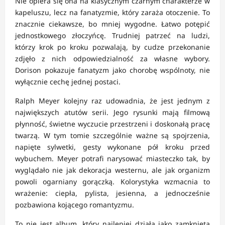
Nie opiera się ona na klasycznym czarnym charakterze w
kapeluszu, lecz na fanatyzmie, który zaraża otoczenie. To
znacznie ciekawsze, bo mniej wygodne. Łatwo potępić
jednostkowego złoczyńcę. Trudniej patrzeć na ludzi,
którzy krok po kroku pozwalają, by cudze przekonanie
zdjęło z nich odpowiedzialność za własne wybory.
Dorison pokazuje fanatyzm jako chorobę wspólnoty, nie
wyłącznie cechę jednej postaci.
Ralph Meyer kolejny raz udowadnia, że jest jednym z
największych atutów serii. Jego rysunki mają filmową
płynność, świetne wyczucie przestrzeni i doskonałą pracę
twarzą. W tym tomie szczególnie ważne są spojrzenia,
napięte sylwetki, gesty wykonane pół kroku przed
wybuchem. Meyer potrafi narysować miasteczko tak, by
wyglądało nie jak dekoracja westernu, ale jak organizm
powoli ogarniany gorączką. Kolorystyka wzmacnia to
wrażenie: ciepła, pylista, jesienna, a jednocześnie
pozbawiona kojącego romantyzmu.
To nie jest album, który najlepiej działa jako zamknięta