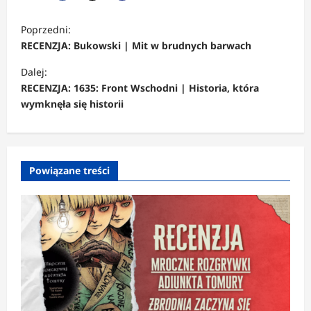
Z
Poprzedni:
o
RECENZJA: Bukowski | Mit w brudnych barwach
b
Dalej:
a
RECENZJA: 1635: Front Wschodni | Historia, która
c
wymknęła się historii
z
w
p
Powiązane treści
i
s
y