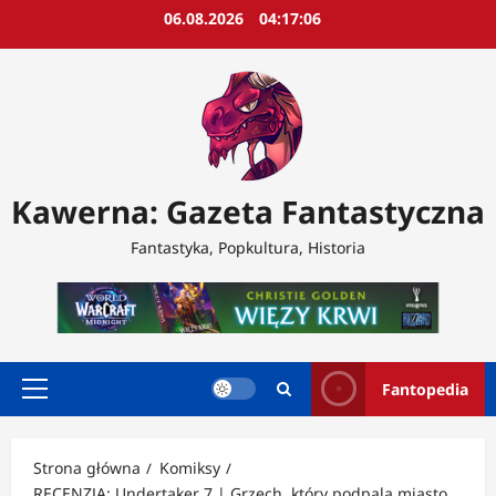
Przejdź
06.08.2026
04:17:09
do
treści
Kawerna: Gazeta Fantastyczna
Fantastyka, Popkultura, Historia
Fantopedia
Menu
główne
Strona główna
Komiksy
RECENZJA: Undertaker 7 | Grzech, który podpala miasto