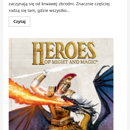
zaczynają się od krwawej zbrodni. Znacznie częściej
rodzą się tam, gdzie wszystko...
Dowiedz
Czytaj
się
więcej
o
RECENZJA:
Bastard
1
|
Diabeł
mieszka
w
domu