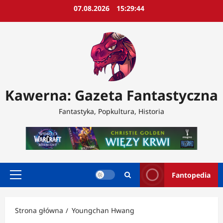
Przejdź
07.08.2026
15:29:46
do
treści
Kawerna: Gazeta Fantastyczna
Fantastyka, Popkultura, Historia
Fantopedia
Menu
główne
Strona główna
Youngchan Hwang