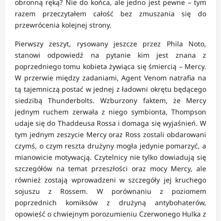
obronną ręką? Nie do końca, ale jedno jest pewne – tym
razem przeczytałem całość bez zmuszania się do
przewrócenia kolejnej strony.
Pierwszy zeszyt, rysowany jeszcze przez Phila Noto,
stanowi odpowiedź na pytanie kim jest znana z
poprzedniego tomu kobieta żywiąca się śmiercią – Mercy.
W przerwie między zadaniami, Agent Venom natrafia na
tą tajemniczą postać w jednej z ładowni okrętu będącego
siedzibą Thunderbolts. Wzburzony faktem, że Mercy
jednym ruchem zerwała z niego symbionta, Thompson
udaje się do Thaddeusa Rossa i domaga się wyjaśnień. W
tym jednym zeszycie Mercy oraz Ross zostali obdarowani
czymś, o czym reszta drużyny mogła jedynie pomarzyć, a
mianowicie motywacją. Czytelnicy nie tylko dowiadują się
szczegółów na temat przeszłości oraz mocy Mercy, ale
również zostają wprowadzeni w szczegóły jej kruchego
sojuszu z Rossem. W porównaniu z poziomem
poprzednich komiksów z drużyną antybohaterów,
opowieść o chwiejnym porozumieniu Czerwonego Hulka z