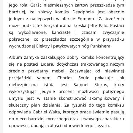
jego rola. Garść nieśmiesznych żartów przeszkadza tym
bardziej, że solowy komiks Deadpoola jest obecnie
jednym z najlepszych w ofercie Egmontu. Zastrzeżenia
może budzić też karykaturalna kreska Jefte Palo. Postaci
są wykoślawione, kanciaste i czasami zwyczajnie
pokraczne, co przeszkadza szczególnie w przypadku
wychudzonej Elektry i patykowatych nóg Punishera.
Album zamyka zaskakująco dobry komiks koncentrujący
się na postaci Lidera, dotychczas traktowanego niczym
średnio przydatny mebel. Zaczynając od niewinnej
przejażdżki vanem, Charles Soule pokazuje jak
niebezpieczną istotą jest Samuel Sterns, który
wykorzystując jedynie procent możliwości potężnego
umysłu jest w stanie skonstruować skomplikowany i
skuteczny plan działania. Za rysunki do tego komiksu
odpowiada Gabriel Walta, którego prace świetnie pasują
do nieco bardziej mrocznego oraz krwawego charakteru
opowieści, dodając całości odpowiedniego ciężaru.