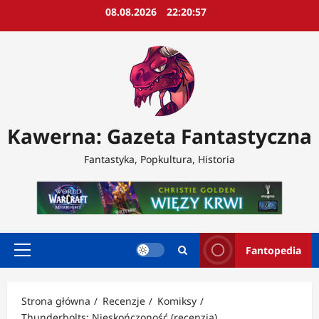
Przejdź
08.08.2026
22:20:59
do
treści
Kawerna: Gazeta Fantastyczna
Fantastyka, Popkultura, Historia
Fantopedia
Menu
główne
Strona główna
Recenzje
Komiksy
Thunderbolts: Nieskończoność (recenzja)