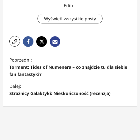
Editor
Wyświetl wszystkie posty
Z
Poprzedni:
o
Torment: Tides of Numenera – co znajdzie tu dla siebie
b
fan fantastyki?
a
Dalej:
c
Strażnicy Galaktyki: Nieskończoność (recenzja)
z
w
p
i