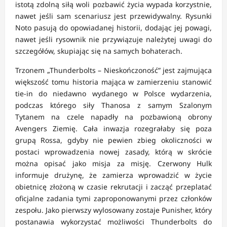
istotą zdolną siłą woli pozbawić życia wypada korzystnie,
nawet jeśli sam scenariusz jest przewidywalny. Rysunki
Noto pasują do opowiadanej historii, dodając jej powagi,
nawet jeśli rysownik nie przywiązuje należytej uwagi do
szczegółów, skupiając się na samych bohaterach.
Trzonem „Thunderbolts – Nieskończoność” jest zajmująca
większość tomu historia mająca w zamierzeniu stanowić
tie-in do niedawno wydanego w Polsce wydarzenia,
podczas którego siły Thanosa z samym Szalonym
Tytanem na czele napadły na pozbawioną obrony
Avengers Ziemię. Cała inwazja rozegrałaby się poza
grupą Rossa, gdyby nie pewien zbieg okoliczności w
postaci wprowadzenia nowej zasady, którą w skrócie
można opisać jako misja za misję. Czerwony Hulk
informuje drużynę, że zamierza wprowadzić w życie
obietnicę złożoną w czasie rekrutacji i zacząć przeplatać
oficjalne zadania tymi zaproponowanymi przez członków
zespołu. Jako pierwszy wylosowany zostaje Punisher, który
postanawia wykorzystać możliwości Thunderbolts do