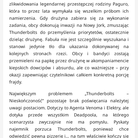
zlikwidowania legendarnej przestępczej rodziny Paguro,
która to przez lata wymykała się wszelkim próbom ich
namierzenia. Gdy drużyna zabiera się za wykonanie
zadania, obcy dokonują inwazji na Nowy Jork, zmuszając
Thunderbolts do przemyślenia priorytetów, ostatecznie
dzieląc drużynę. Fabuła nie jest szczególnie wyszukana i
stanowi jedynie tło dla ukazania dokonywanej na
kolejnych stronach rzezi. Obcy i bandyci zostają
przemieleni na papkę przez drużynę w akompaniamencie
kiepskich dowcipów i absurdu, ale co ważniejsze – przy
okazji zapewniając czytelnikowi całkiem konkretną porcję
frajdy.
Największym problemem „Thunderbolts –
Nieskończoność” pozostaje brak poświęcania należytej
uwagi postaciom. Dotyczy to Agenta Venoma i Elektry, ale
dotyka przede wszystkim Deadpoola, na którego
scenarzysta zwyczajnie nie ma pomysłu. Pyskaty
najemnik porzuca Thunderbolts, ponieważ chce
odwiedzić pewną pizzerię i… na tym właściwie kończy się