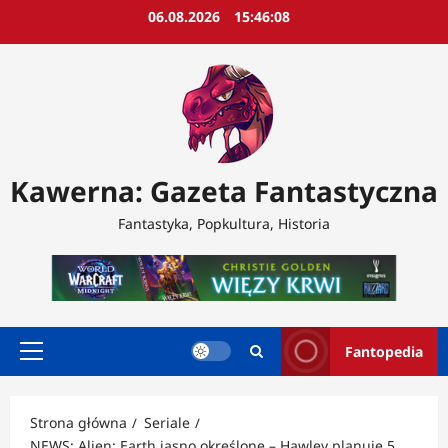
Przejdź
06.08.2026
15:46:10
do
treści
Kawerna: Gazeta Fantastyczna
Fantastyka, Popkultura, Historia
Fantopedia
Menu
główne
Strona główna
Seriale
NEWS: Alien: Earth jasno określone – Hawley planuje 5