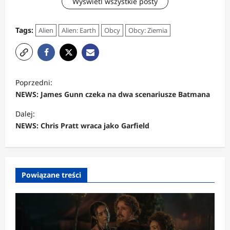
Wyświetl wszystkie posty
Tags:
Alien
Alien: Earth
Obcy
Obcy: Ziemia
Z
Poprzedni:
o
NEWS: James Gunn czeka na dwa scenariusze Batmana
b
Dalej:
a
NEWS: Chris Pratt wraca jako Garfield
c
z
w
Powiązane treści
p
i
s