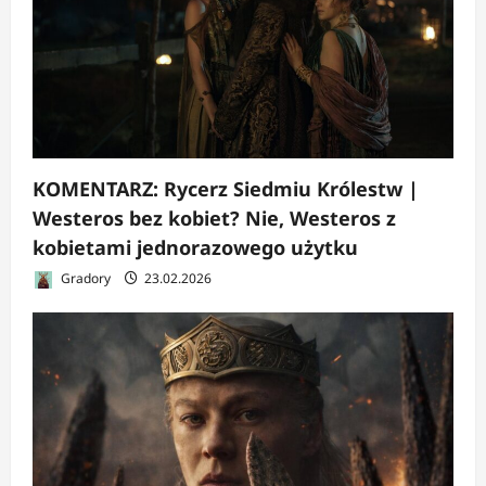
y
KOMENTARZ: Rycerz Siedmiu Królestw |
Westeros bez kobiet? Nie, Westeros z
kobietami jednorazowego użytku
Gradory
23.02.2026