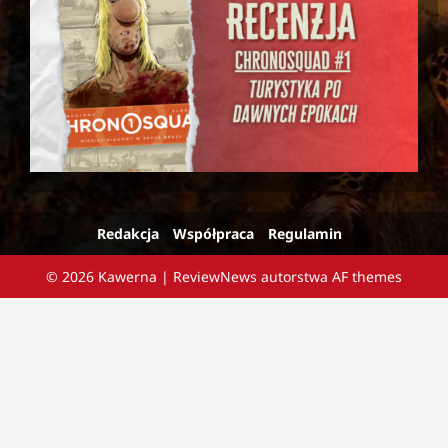
Redakcja
Współpraca
Regulamin
© 2026 Kawerna
|
ReviewNews
autorstwa AF themes