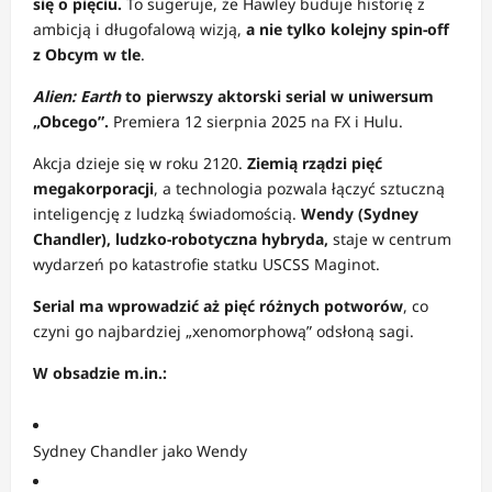
się o pięciu.
To sugeruje, że Hawley buduje historię z
ambicją i długofalową wizją,
a nie tylko kolejny spin-off
z Obcym w tle
.
Alien: Earth
to pierwszy aktorski serial w uniwersum
„Obcego”.
Premiera 12 sierpnia 2025 na FX i Hulu.
Akcja dzieje się w roku 2120.
Ziemią rządzi pięć
megakorporacji
, a technologia pozwala łączyć sztuczną
inteligencję z ludzką świadomością.
Wendy (Sydney
Chandler), ludzko-robotyczna hybryda,
staje w centrum
wydarzeń po katastrofie statku USCSS Maginot.
Serial ma wprowadzić aż pięć różnych potworów
, co
czyni go najbardziej „xenomorphową” odsłoną sagi.
W obsadzie m.in.:
Sydney Chandler jako Wendy