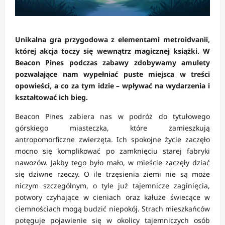
Unikalna gra przygodowa z elementami metroidvanii,
której akcja toczy się wewnątrz magicznej książki. W
Beacon Pines podczas zabawy zdobywamy amulety
pozwalające nam wypełniać puste miejsca w treści
opowieści, a co za tym idzie – wpływać na wydarzenia i
kształtować ich bieg.
Beacon Pines zabiera nas w podróż do tytułowego
górskiego miasteczka, które zamieszkują
antropomorficzne zwierzęta. Ich spokojne życie zaczęło
mocno się komplikować po zamknięciu starej fabryki
nawozów. Jakby tego było mało, w mieście zaczęły dziać
się dziwne rzeczy. O ile trzęsienia ziemi nie są może
niczym szczególnym, o tyle już tajemnicze zaginięcia,
potwory czyhające w cieniach oraz kałuże świecące w
ciemnościach mogą budzić niepokój. Strach mieszkańców
potęguje pojawienie się w okolicy tajemniczych osób