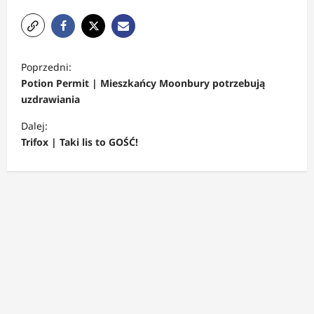
Z
Poprzedni:
o
Potion Permit | Mieszkańcy Moonbury potrzebują
b
uzdrawiania
a
Dalej:
c
Trifox | Taki lis to GOŚĆ!
z
w
p
i
s
y