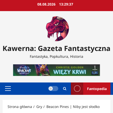
Przejdź
08.08.2026
13:29:40
do
treści
Kawerna: Gazeta Fantastyczna
Fantastyka, Popkultura, Historia
Fantopedia
Menu
główne
Strona główna
Gry
Beacon Pines | Niby jest słodko