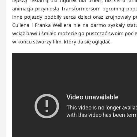
lepszą reklamą dla figurek dla dzieci, niż serial 
animacja przyniosła Transformersom ogromną popul
inne pojazdy podbiły serca dzieci oraz zrujnowały p
Cullena i Franka Weillera nie na darmo zyskały sta
wciąż bawi i śmiało możecie go puszczać swoim poci
w końcu stworzy film, który da się oglądać.