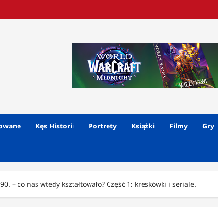
lowane
Kęs Historii
Portrety
Książki
Filmy
Gry
 90. – co nas wtedy kształtowało? Część 1: kreskówki i seriale.