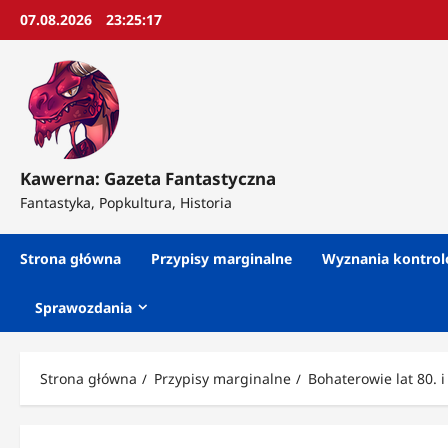
Przejdź
07.08.2026
23:25:18
do
treści
Kawerna: Gazeta Fantastyczna
Fantastyka, Popkultura, Historia
Strona główna
Przypisy marginalne
Wyznania kontro
Sprawozdania
Strona główna
Przypisy marginalne
Bohaterowie lat 80. i