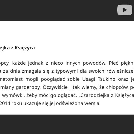
ejka z Księżyca
łopcy, każde jednak z nieco innych powodów. Płeć piękn
ra za dnia zmagała się z typowymi dla swoich rówieśnicze
natomiast mogli pooglądać sobie Usagi Tsukino oraz je
zmiany garderoby. Oczywiście i tak wiemy, że chłopców p
jś wymówki, żeby móc go oglądać. „Czarodziejka z Księżyca
d 2014 roku ukazuje się jej odświeżona wersja.