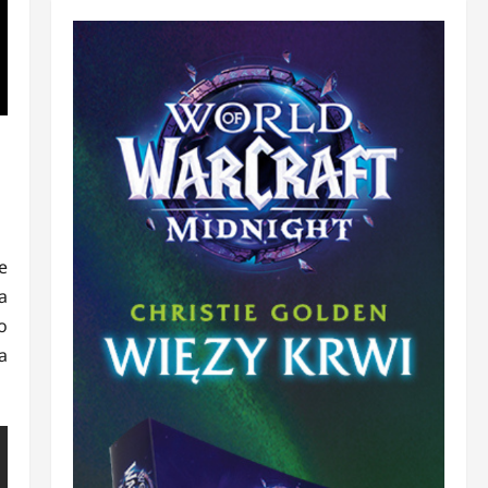
e
a
o
a