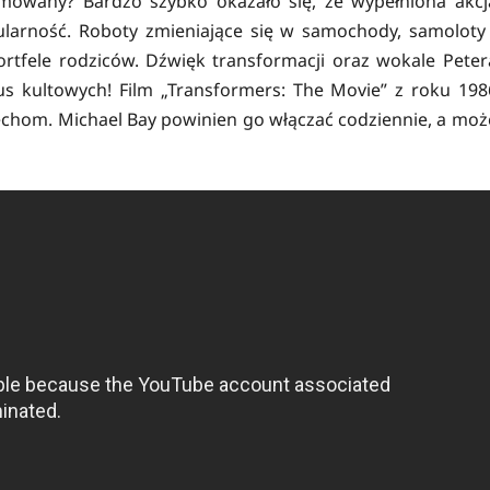
animowany? Bardzo szybko okazało się, że wypełniona akcj
arność. Roboty zmieniające się w samochody, samoloty 
ortfele rodziców. Dźwięk transformacji oraz wokale Peter
tus kultowych! Film „Transformers: The Movie” z roku 198
echom. Michael Bay powinien go włączać codziennie, a moż