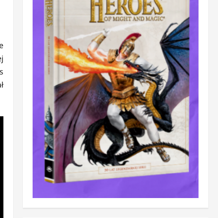
e
j
s
ł