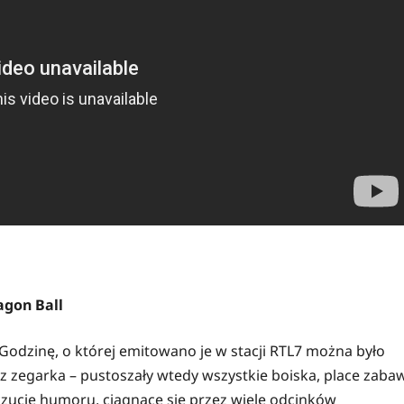
agon Ball
Godzinę, o której emitowano je w stacji RTL7 można było
z zegarka – pustoszały wtedy wszystkie boiska, place zaba
czucie humoru, ciągnące się przez wiele odcinków