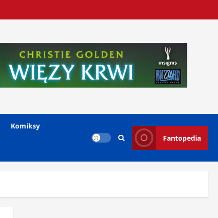
Komiksy
Fantopedia