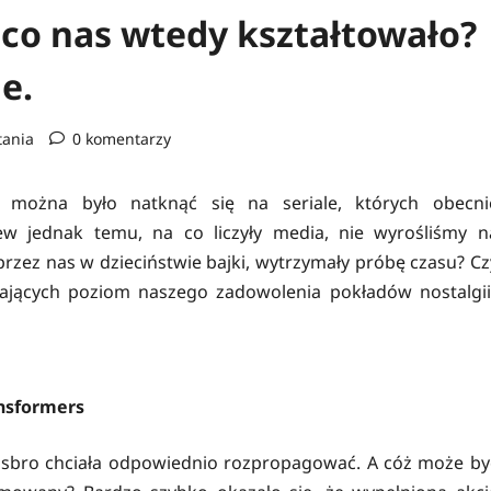
– co nas wtedy kształtowało?
e.
tania
0 komentarzy
. można było natknąć się na seriale, których obecni
ew jednak temu, na co liczyły media, nie wyrośliśmy n
zez nas w dzieciństwie bajki, wytrzymały próbę czasu? Cz
ilających poziom naszego zadowolenia pokładów nostalgii
nsformers
asbro chciała odpowiednio rozpropagować. A cóż może by