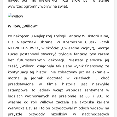
nawet pomimo niewielkich rozmiarów byli w stanie
wywrzeć ogromny wpływ na świat.
Willow, „Willow”
Po nakręceniu Najlepszej Trylogii Fantasy W Historii Kina,
Dla Niepoznaki Ubranej W Kosmiczne Ciuszki (czyli
NTFWHKDNUWKC, w skrócie: „Gwiezdne Wojny”), George
Lucas postanowił stworzyć trylogię fantasy, tym razem
bez futurystycznych dekoracji. Niestety pierwsza jej
część, „Willow”, osiągnęła tak słaby wynik finansowy, że
kontynuacji tej historii nie zobaczymy już na ekranie –
można ją jednak doczytać w książkach. I choć
przedstawiona w filmie historia jest niezwykle
sztampowa, to jednak wciąż wzbudza sentyment w
ludziach wychowanych na przełomie lat 80. i 90.. To
właśnie od roli Willowa zaczęła się aktorska kariera
Warwicka Davisa i to on przygotował młodych widzów na
przyszłe przygody niziołków w nadchodzących