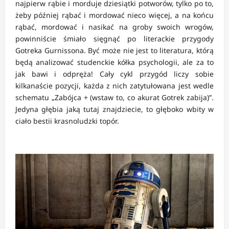
najpierw rąbie i morduje dziesiątki potworów, tylko po to,
żeby później rąbać i mordować nieco więcej, a na końcu
rąbać, mordować i nasikać na groby swoich wrogów,
powinniście śmiało sięgnąć po literackie przygody
Gotreka Gurnissona. Być może nie jest to literatura, którą
będą analizować studenckie kółka psychologii, ale za to
jak bawi i odpręża! Cały cykl przygód liczy sobie
kilkanaście pozycji, każda z nich zatytułowana jest wedle
schematu „Zabójca + (wstaw to, co akurat Gotrek zabija)”.
Jedyna głębia jaką tutaj znajdziecie, to głęboko wbity w
ciało bestii krasnoludzki topór.