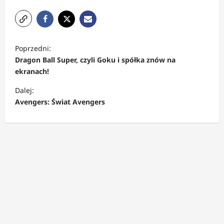
Z
Poprzedni:
o
Dragon Ball Super, czyli Goku i spółka znów na
b
ekranach!
a
Dalej:
c
Avengers: Świat Avengers
z
w
p
i
s
y