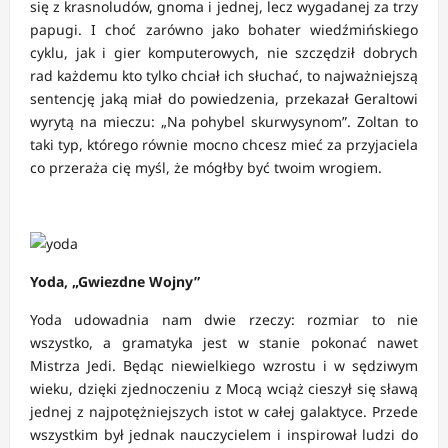
się z krasnoludów, gnoma i jednej, lecz wygadanej za trzy
papugi. I choć zarówno jako bohater wiedźmińskiego
cyklu, jak i gier komputerowych, nie szczędził dobrych
rad każdemu kto tylko chciał ich słuchać, to najważniejszą
sentencję jaką miał do powiedzenia, przekazał Geraltowi
wyrytą na mieczu: „Na pohybel skurwysynom”. Zoltan to
taki typ, którego równie mocno chcesz mieć za przyjaciela
co przeraża cię myśl, że mógłby być twoim wrogiem.
Yoda, „Gwiezdne Wojny”
Yoda udowadnia nam dwie rzeczy: rozmiar to nie
wszystko, a gramatyka jest w stanie pokonać nawet
Mistrza Jedi. Będąc niewielkiego wzrostu i w sędziwym
wieku, dzięki zjednoczeniu z Mocą wciąż cieszył się sławą
jednej z najpotężniejszych istot w całej galaktyce. Przede
wszystkim był jednak nauczycielem i inspirował ludzi do