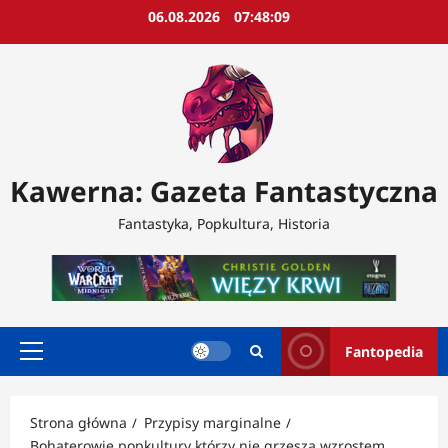
Przejdź
06.08.2026
07:48:12
do
treści
Kawerna: Gazeta Fantastyczna
Fantastyka, Popkultura, Historia
Fantopedia
Menu
główne
Strona główna
Przypisy marginalne
Bohaterowie popkultury którzy nie grzeszą wzrostem