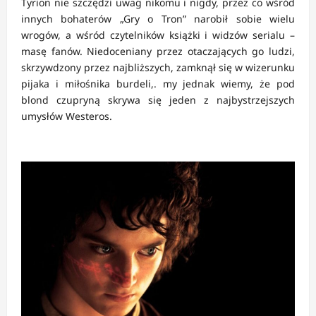
Tyrion nie szczędzi uwag nikomu i nigdy, przez co wśród
innych bohaterów „Gry o Tron” narobił sobie wielu
wrogów, a wśród czytelników książki i widzów serialu –
masę fanów. Niedoceniany przez otaczających go ludzi,
skrzywdzony przez najbliższych, zamknął się w wizerunku
pijaka i miłośnika burdeli,. my jednak wiemy, że pod
blond czupryną skrywa się jeden z najbystrzejszych
umysłów Westeros.