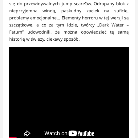
się do przewidywalnych jump-scare’ów. Odrapany blok z
nieprzyjemną windą, paskudny zaciek na suficie,
problemy emocjonalne… Elementy horroru w tej wersji są
szczątkowe, a co za tym idzie, twórcy „Dark Water –
Fatum” udowodnili, że można opowiedzieć tę samą
historię w świeży, ciekawy sposób.