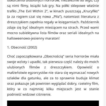
odkurzenia ulubionych horrorów, niezależnie od tego, czy
są nimi filmy, książki lub gry. Na półki sklepowe właśnie
trafiło „The Evil Within 2”, w kinach puszczają „Krucyfiks”
(a za rogiem czai się nowa „Piła”), natomiast literatura z
dreszczykiem zapełnia regały w księgarniach. Październik
zdaje się być idealnym miesiącem na strach. Przed wami
mocno subiektywna lista filmów oraz seriali idealnych na
halloweenowo-jesienny maraton!
1. Obecność (2002)
Choć zapoczątkowana „Obecnością” seria horrorów miała
swoje wzloty i upadki, tak pierwsza część należy do moich
ulubionych filmów z dreszczykiem. Opowieść o
małżeństwie egzorcystów nie stara się wyznaczać nowych
szlaków dla gatunku, ale za to sprawnie buduje klimat
oraz pokazuje jak powinien wyglądać dobry, rzetelny film,
który w co najmniej kilku miejscach jest w stanie
podnieść widzowi ciśnienie.