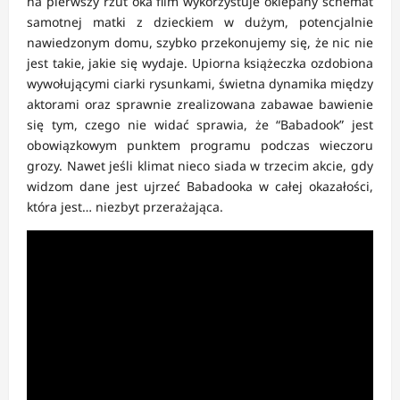
na pierwszy rzut oka film wykorzystuje oklepany schemat
samotnej matki z dzieckiem w dużym, potencjalnie
nawiedzonym domu, szybko przekonujemy się, że nic nie
jest takie, jakie się wydaje. Upiorna książeczka ozdobiona
wywołującymi ciarki rysunkami, świetna dynamika między
aktorami oraz sprawnie zrealizowana zabawae bawienie
się tym, czego nie widać sprawia, że “Babadook” jest
obowiązkowym punktem programu podczas wieczoru
grozy. Nawet jeśli klimat nieco siada w trzecim akcie, gdy
widzom dane jest ujrzeć Babadooka w całej okazałości,
która jest… niezbyt przerażająca.