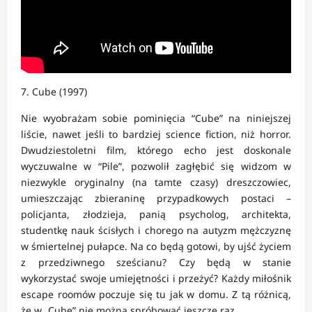
7. Cube (1997)
Nie wyobrażam sobie pominięcia “Cube” na niniejszej
liście, nawet jeśli to bardziej science fiction, niż horror.
Dwudziestoletni film, którego echo jest doskonale
wyczuwalne w “Pile”, pozwolił zagłębić się widzom w
niezwykle oryginalny (na tamte czasy) dreszczowiec,
umieszczając zbieraninę przypadkowych postaci –
policjanta, złodzieja, panią psycholog, architekta,
studentkę nauk ścisłych i chorego na autyzm mężczyznę
w śmiertelnej pułapce. Na co będą gotowi, by ujść życiem
z przedziwnego sześcianu? Czy będą w stanie
wykorzystać swoje umiejętności i przeżyć? Każdy miłośnik
escape roomów poczuje się tu jak w domu. Z tą różnicą,
że w „Cube” nie można spróbować jeszcze raz.