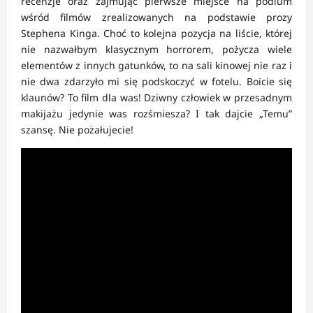
recenzje oraz zajmując pierwsze miejsce na podium
wśród filmów zrealizowanych na podstawie prozy
Stephena Kinga. Choć to kolejna pozycja na liście, której
nie nazwałbym klasycznym horrorem, pożycza wiele
elementów z innych gatunków, to na sali kinowej nie raz i
nie dwa zdarzyło mi się podskoczyć w fotelu. Boicie się
klaunów? To film dla was! Dziwny człowiek w przesadnym
makijażu jedynie was rozśmiesza? I tak dajcie „Temu”
szansę. Nie pożałujecie!