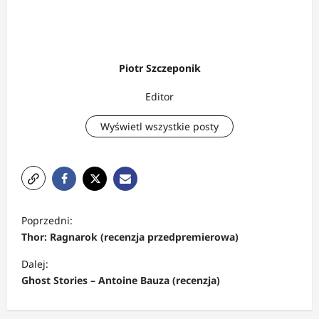
Piotr Szczeponik
Editor
Wyświetl wszystkie posty
Z
Poprzedni:
o
Thor: Ragnarok (recenzja przedpremierowa)
b
Dalej:
a
Ghost Stories – Antoine Bauza (recenzja)
c