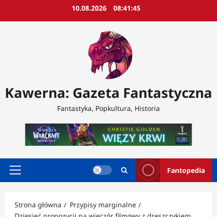
Przejdź
10.08.2026
08:41:47
do
treści
Kawerna: Gazeta Fantastyczna
Fantastyka, Popkultura, Historia
Fantopedia
Menu
główne
Strona główna
Przypisy marginalne
Dziesięć propozycji na wieczór filmowy z dreszczykiem