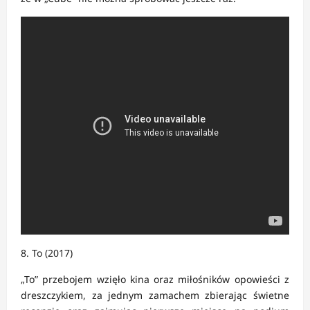
8. To (2017)
„To” przebojem wzięło kina oraz miłośników opowieści z
dreszczykiem, za jednym zamachem zbierając świetne