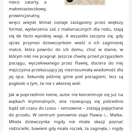
nieco zatarty, a
małomiasteczkowy,
prowincjonalny,
wręcz wiejski klimat zostaje zastąpiony przez większy
format, wydarzenia zaś z małoznacznych dla rodu, stają
się de facto wysokiej wagi. A wszystko zaczyna się, gdy
ojciec przynosi dziewczynkom wieść o ich zaginionej
matce, która powróci do ich domu, choć w stanie, w
którym nikt nie pragnął. Jeszcze chwilę przed przyjazdem
pociągu, wyczekiwanego przez Flawię, dociera do niej
mężczyzna przekazujący jej niezrozumiałą wiadomość dla
jej ojca. Sekundę później ginie pod pociągiem, lecz są
pogłoski o tym, że nie z własnej woli.
Jak w poprzednim tomie, autor nie koncentruje się już na
wątkach kryminalnych, one rozwiązują się pośrednio
bądź od czasu do czasu – sensownie – zostają popychane
do przodu. W centrum ponownie staje Flawia i… Matka.
Młoda dziewczynka nigdy nie miała okazji poznać
rodzicielki, bowiem gdy miała roczek, ta zaginęła, i nigdy