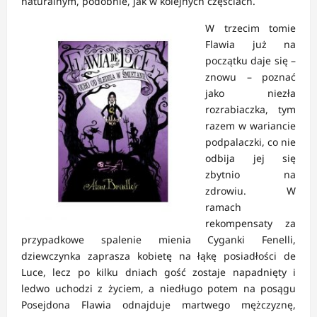
naturalnym, podobnie, jak w kolejnych częściach.
W trzecim tomie
Flawia już na
początku daje się –
znowu – poznać
jako niezła
rozrabiaczka, tym
razem w wariancie
podpalaczki, co nie
odbija jej się
zbytnio na
zdrowiu. W
ramach
rekompensaty za
przypadkowe spalenie mienia Cyganki Fenelli,
dziewczynka zaprasza kobietę na łąkę posiadłości de
Luce, lecz po kilku dniach gość zostaje napadnięty i
ledwo uchodzi z życiem, a niedługo potem na posągu
Posejdona Flawia odnajduje martwego mężczyznę,