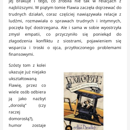
jej brakuje i tego, co zrobiła nie tak w relacjach z
najbliższymi. W piątym tomie Flawia zaczęła dojrzewać do
trudnych działań, coraz częściej nawiązywała relacje z
ludźmi, rozmawiała o sprawach trudnych i intymnych,
poczęła być dostrzegana. Ale i sama w sobie wyostrzyła
zmysł empatii, co przyczyniło się poniekąd do
złagodzenia konfliktu z siostrami, pojawieniem się
wsparcia i troski o ojca, przytłoczonego problemami
finansowymi.
Szósty tom z kolei
ukazuje już niejako
ukształtowaną
Flawię, przez co
wiele osób odbiera
ją jako nazbyt
„dorosłą” (czy
raczej
domorosłą?),
humor zostaje