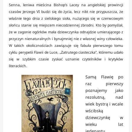
Senna, leniwa mieścina Bishop’s Lacey na angielskiej prowincji
czasów Jerzego VI budzi się do życia, lecz nikt nie przypuszcza, że
właśnie tego dnia z sielskiego sioła, nużącego się w czerwcowym
słońcu stanie się miejscem niecodziennej zbrodni. Kto by pomyślał,
że w zagonie ogórków mała dziewczynka odnajdzie umierającego z
przyczyn nienaturalnych i bynajmniej nie z własnej winy człowieka.
W takich okolicznościach zawiązuje się fabuła pierwszego tomu
cyklu perypetii Flawii de Luce, „Zatrutego ciasteczka”, któremu udało
się w szybkim czasie zyskać uznanie czytelników i krytyków
literackich.
Samą Flawię po
raz pierwszy
poznajemy jako
rezolutną, nad
wiek bystrą i wcale
wścibską
dziewczynkę w
wieku lat
jedenastu,