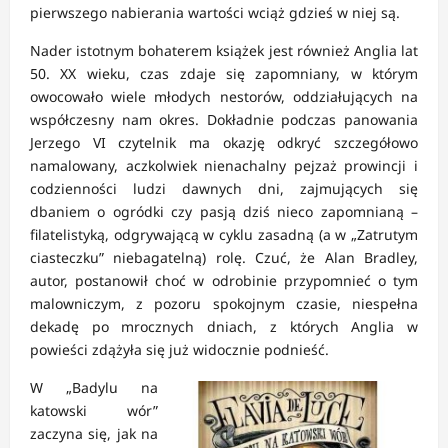
pierwszego nabierania wartości wciąż gdzieś w niej są.
Nader istotnym bohaterem książek jest również Anglia lat
50. XX wieku, czas zdaje się zapomniany, w którym
owocowało wiele młodych nestorów, oddziałujących na
współczesny nam okres. Dokładnie podczas panowania
Jerzego VI czytelnik ma okazję odkryć szczegółowo
namalowany, aczkolwiek nienachalny pejzaż prowincji i
codzienności ludzi dawnych dni, zajmujących się
dbaniem o ogródki czy pasją dziś nieco zapomnianą –
filatelistyką, odgrywającą w cyklu zasadną (a w „Zatrutym
ciasteczku” niebagatelną) rolę. Czuć, że Alan Bradley,
autor, postanowił choć w odrobinie przypomnieć o tym
malowniczym, z pozoru spokojnym czasie, niespełna
dekadę po mrocznych dniach, z których Anglia w
powieści zdążyła się już widocznie podnieść.
W „Badylu na
katowski wór”
zaczyna się, jak na