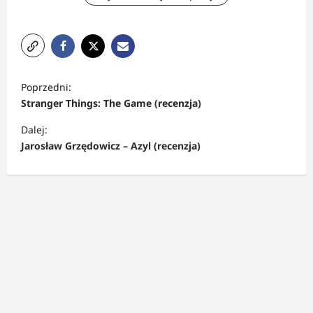
Z
Poprzedni:
o
Stranger Things: The Game (recenzja)
b
Dalej:
a
Jarosław Grzędowicz – Azyl (recenzja)
c
z
w
p
i
s
y