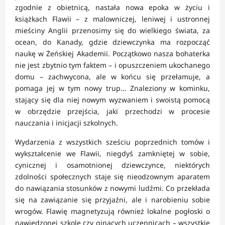
zgodnie z obietnicą, nastała nowa epoka w życiu i
książkach Flawii – z malowniczej, leniwej i ustronnej
mieściny Anglii przenosimy się do wielkiego świata, za
ocean, do Kanady, gdzie dziewczynka ma rozpocząć
naukę w Żeńskiej Akademii. Początkowo nasza bohaterka
nie jest zbytnio tym faktem – i opuszczeniem ukochanego
domu – zachwycona, ale w końcu się przełamuje, a
pomaga jej w tym nowy trup… Znaleziony w kominku,
stający się dla niej nowym wyzwaniem i swoistą pomocą
w obrzędzie przejścia, jaki przechodzi w procesie
nauczania i inicjacji szkolnych.
Wydarzenia z wszystkich sześciu poprzednich tomów i
wykształcenie we Flawii, niegdyś zamkniętej w sobie,
cynicznej i osamotnionej dziewczynce, niektórych
zdolności społecznych staje się nieodzownym aparatem
do nawiązania stosunków z nowymi ludźmi. Co przekłada
się na zawiązanie się przyjaźni, ale i narobieniu sobie
wrogów. Flawię magnetyzują również lokalne pogłoski o
nawiedzonej szkole czy ginących uczennicach – wszystkie