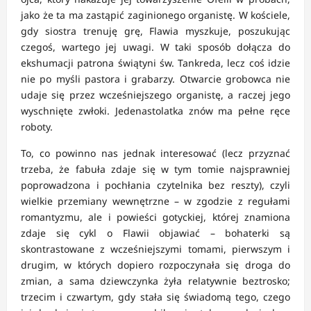
jako że ta ma zastąpić zaginionego organistę. W kościele,
gdy siostra trenuję grę, Flawia myszkuje, poszukując
czegoś, wartego jej uwagi. W taki sposób dołącza do
ekshumacji patrona świątyni św. Tankreda, lecz coś idzie
nie po myśli pastora i grabarzy. Otwarcie grobowca nie
udaje się przez wcześniejszego organistę, a raczej jego
wyschnięte zwłoki. Jedenastolatka znów ma pełne ręce
roboty.
To, co powinno nas jednak interesować (lecz przyznać
trzeba, że fabuła zdaje się w tym tomie najsprawniej
poprowadzona i pochłania czytelnika bez reszty), czyli
wielkie przemiany wewnętrzne – w zgodzie z regułami
romantyzmu, ale i powieści gotyckiej, której znamiona
zdaje się cykl o Flawii objawiać – bohaterki są
skontrastowane z wcześniejszymi tomami, pierwszym i
drugim, w których dopiero rozpoczynała się droga do
zmian, a sama dziewczynka żyła relatywnie beztrosko;
trzecim i czwartym, gdy stała się świadomą tego, czego