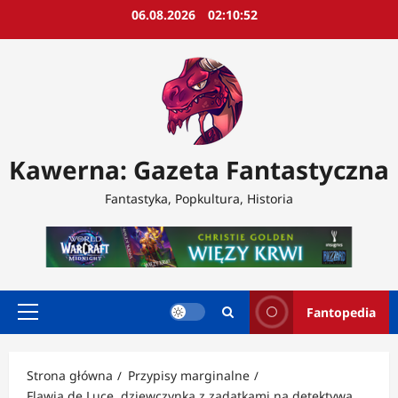
Przejdź
06.08.2026
02:10:53
do
treści
Kawerna: Gazeta Fantastyczna
Fantastyka, Popkultura, Historia
Fantopedia
Menu
główne
Strona główna
Przypisy marginalne
Flawia de Luce, dziewczynka z zadatkami na detektywa,