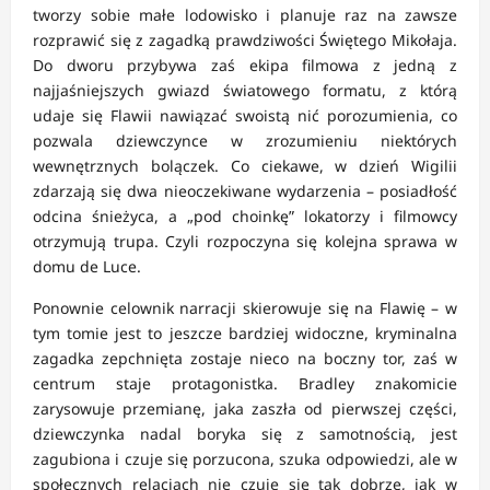
tworzy sobie małe lodowisko i planuje raz na zawsze
rozprawić się z zagadką prawdziwości Świętego Mikołaja.
Do dworu przybywa zaś ekipa filmowa z jedną z
najjaśniejszych gwiazd światowego formatu, z którą
udaje się Flawii nawiązać swoistą nić porozumienia, co
pozwala dziewczynce w zrozumieniu niektórych
wewnętrznych bolączek. Co ciekawe, w dzień Wigilii
zdarzają się dwa nieoczekiwane wydarzenia – posiadłość
odcina śnieżyca, a „pod choinkę” lokatorzy i filmowcy
otrzymują trupa. Czyli rozpoczyna się kolejna sprawa w
domu de Luce.
Ponownie celownik narracji skierowuje się na Flawię – w
tym tomie jest to jeszcze bardziej widoczne, kryminalna
zagadka zepchnięta zostaje nieco na boczny tor, zaś w
centrum staje protagonistka. Bradley znakomicie
zarysowuje przemianę, jaka zaszła od pierwszej części,
dziewczynka nadal boryka się z samotnością, jest
zagubiona i czuje się porzucona, szuka odpowiedzi, ale w
społecznych relacjach nie czuje się tak dobrze, jak w