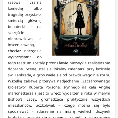
rasową czarną
komedię albo
tragedię przystało,
śmiercią głównej
bohaterki – na
szczęście
nieprawdziwą, a
inscenizowaną,
chociaż narzędzia
wykorzystane do
tego teatrum zostały przez Flawie niezwykle realistycznie
dobrane. Sceną stał się lokalny cmentarz przy kościele
św. Tankreda, a grób wiele się od prawdziwego nie różni.
Wszelką zabawę przerywa nadjechanie „Zaczarowanego
królestwo” Ruperta Porsona, słynnego na całą Anglię
marionetkarza i jest to wręcz wydarzenie roku w małym
Bishop’s Lacey, gromadzące praktycznie wszystkich
mieszkańców, aczkolwiek – czego można się było
spodziewać – zdarzenie na miarę wielkich dożynek
hrabstwa zmienia się w scenę z tragedii, czyli wracamy