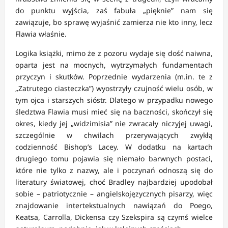
do punktu wyjścia, zaś fabuła „pięknie” nam się
zawiązuje, bo sprawę wyjaśnić zamierza nie kto inny, lecz
Flawia właśnie.
Logika książki, mimo że z pozoru wydaje się dość naiwna,
oparta jest na mocnych, wytrzymałych fundamentach
przyczyn i skutków. Poprzednie wydarzenia (m.in. te z
„Zatrutego ciasteczka”) wyostrzyły czujność wielu osób, w
tym ojca i starszych sióstr. Dlatego w przypadku nowego
śledztwa Flawia musi mieć się na baczności, skończył się
okres, kiedy jej „widzimisia” nie zwracały niczyjej uwagi,
szczególnie w chwilach przerywających zwykłą
codzienność Bishop’s Lacey. W dodatku na kartach
drugiego tomu pojawia się niemało barwnych postaci,
które nie tylko z nazwy, ale i poczynań odnoszą się do
literatury światowej, choć Bradley najbardziej upodobał
sobie – patriotycznie – angielskojęzycznych pisarzy, więc
znajdowanie intertekstualnych nawiązań do Poego,
Keatsa, Carrolla, Dickensa czy Szekspira są czymś wielce