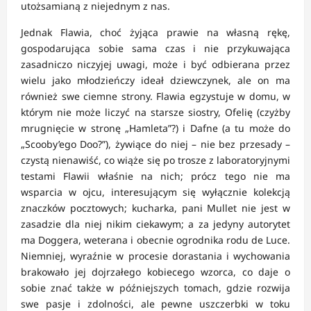
utożsamianą z niejednym z nas.
Jednak Flawia, choć żyjąca prawie na własną rękę,
gospodarująca sobie sama czas i nie przykuwająca
zasadniczo niczyjej uwagi, może i być odbierana przez
wielu jako młodzieńczy ideał dziewczynek, ale on ma
również swe ciemne strony. Flawia egzystuje w domu, w
którym nie może liczyć na starsze siostry, Ofelię (czyżby
mrugnięcie w stronę „Hamleta”?) i Dafne (a tu może do
„Scooby’ego Doo?”), żywiące do niej – nie bez przesady –
czystą nienawiść, co wiąże się po trosze z laboratoryjnymi
testami Flawii właśnie na nich; prócz tego nie ma
wsparcia w ojcu, interesującym się wyłącznie kolekcją
znaczków pocztowych; kucharka, pani Mullet nie jest w
zasadzie dla niej nikim ciekawym; a za jedyny autorytet
ma Doggera, weterana i obecnie ogrodnika rodu de Luce.
Niemniej, wyraźnie w procesie dorastania i wychowania
brakowało jej dojrzałego kobiecego wzorca, co daje o
sobie znać także w późniejszych tomach, gdzie rozwija
swe pasje i zdolności, ale pewne uszczerbki w toku