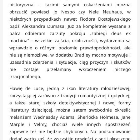
historyczna – takimi samymi oskarżeniami można
obrzucić powieści Jo Nesbo czy Nele Neuhaus, w
niektórych przypadkach nawet Fiodora Dostojewskiego
bądź Aleksandra Dumasa. Już za kompletnie wyssane z
palca odbieram zarzuty pokroju „zabiegi deus ex
machina” – wszelkie zajścia, okoliczności, wydarzenia są
wprawdzie o różnym poziomie prawdopodobności, ale
nie są niemożliwe, w dodatku Bradley mocno motywuje i
uzasadnia zdarzenia i sytuacje, ciąg przyczyn i skutków
nie zostaje przełamany wkroczeniem niczego
irracjonalnego.
Flawię de Luce, jedną z ikon literatury młodzieżowej,
korzystającej zarówno z tradycji romantycznej i gotyckiej,
a także starej szkoły detektywistycznej i nowej formy
literatury dziecięcej, można zatem swobodnie określić
melanżem Wednesday Adams, Sherlocka Holmesa, Jane
Marple i Velmy, chociaż wiele innych spostrzeżeń
zapewne też nie będzie chybionych. Na podsumowanie
dodać warto zaś, że wszystkie powieści z serii okraszone