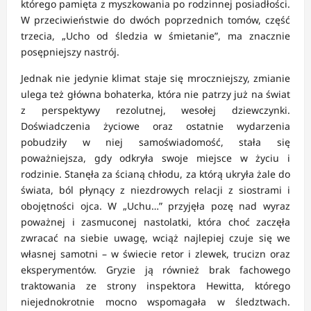
którego pamięta z myszkowania po rodzinnej posiadłości.
W przeciwieństwie do dwóch poprzednich tomów, część
trzecia, „Ucho od śledzia w śmietanie”, ma znacznie
posępniejszy nastrój.
Jednak nie jedynie klimat staje się mroczniejszy, zmianie
ulega też główna bohaterka, która nie patrzy już na świat
z perspektywy rezolutnej, wesołej dziewczynki.
Doświadczenia życiowe oraz ostatnie wydarzenia
pobudziły w niej samoświadomość, stała się
poważniejsza, gdy odkryła swoje miejsce w życiu i
rodzinie. Stanęła za ścianą chłodu, za którą ukryła żale do
świata, ból płynący z niezdrowych relacji z siostrami i
obojętności ojca. W „Uchu…” przyjęła pozę nad wyraz
poważnej i zasmuconej nastolatki, która choć zaczęła
zwracać na siebie uwagę, wciąż najlepiej czuje się we
własnej samotni – w świecie retor i zlewek, trucizn oraz
eksperymentów. Gryzie ją również brak fachowego
traktowania ze strony inspektora Hewitta, którego
niejednokrotnie mocno wspomagała w śledztwach.