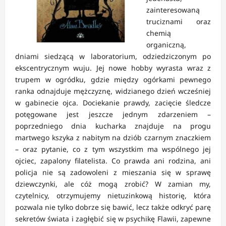
zainteresowaną
truciznami oraz
chemią
organiczną,
dniami siedzącą w laboratorium, odziedziczonym po
ekscentrycznym wuju. Jej nowe hobby wyrasta wraz z
trupem w ogródku, gdzie między ogórkami pewnego
ranka odnajduje mężczyznę, widzianego dzień wcześniej
w gabinecie ojca. Dociekanie prawdy, zacięcie śledcze
potęgowane jest jeszcze jednym zdarzeniem –
poprzedniego dnia kucharka znajduje na progu
martwego kszyka z nabitym na dziób czarnym znaczkiem
– oraz pytanie, co z tym wszystkim ma wspólnego jej
ojciec, zapalony filatelista. Co prawda ani rodzina, ani
policja nie są zadowoleni z mieszania się w sprawę
dziewczynki, ale cóż mogą zrobić? W zamian my,
czytelnicy, otrzymujemy nietuzinkową historię, która
pozwala nie tylko dobrze się bawić, lecz także odkryć parę
sekretów świata i zagłębić się w psychikę Flawii, zapewne