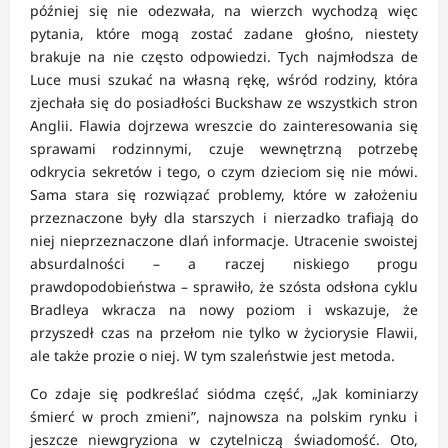
później się nie odezwała, na wierzch wychodzą więc
pytania, które mogą zostać zadane głośno, niestety
brakuje na nie często odpowiedzi. Tych najmłodsza de
Luce musi szukać na własną rękę, wśród rodziny, która
zjechała się do posiadłości Buckshaw ze wszystkich stron
Anglii. Flawia dojrzewa wreszcie do zainteresowania się
sprawami rodzinnymi, czuje wewnętrzną potrzebę
odkrycia sekretów i tego, o czym dzieciom się nie mówi.
Sama stara się rozwiązać problemy, które w założeniu
przeznaczone były dla starszych i nierzadko trafiają do
niej nieprzeznaczone dlań informacje. Utracenie swoistej
absurdalności – a raczej niskiego progu
prawdopodobieństwa – sprawiło, że szósta odsłona cyklu
Bradleya wkracza na nowy poziom i wskazuje, że
przyszedł czas na przełom nie tylko w życiorysie Flawii,
ale także prozie o niej. W tym szaleństwie jest metoda.
Co zdaje się podkreślać siódma część, „Jak kominiarzy
śmierć w proch zmieni”, najnowsza na polskim rynku i
jeszcze niewgryziona w czytelniczą świadomość. Oto,