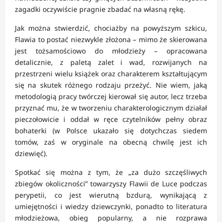
zagadki oczywiście pragnie zbadać na własną rękę.
Jak można stwierdzić, chociażby na powyższym szkicu,
Flawia to postać niezwykle złożona – mimo że skierowana
jest tożsamościowo do młodzieży – opracowana
detalicznie, z paletą zalet i wad, rozwijanych na
przestrzeni wielu książek oraz charakterem kształtującym
się na skutek różnego rodzaju przeżyć. Nie wiem, jaką
metodologią pracy twórczej kierował się autor, lecz trzeba
przyznać mu, że w tworzeniu charakterologicznym działał
pieczołowicie i oddał w ręce czytelników pełny obraz
bohaterki (w Polsce ukazało się dotychczas siedem
tomów, zaś w oryginale na obecną chwilę jest ich
dziewięć).
Spotkać się można z tym, że „za dużo szczęśliwych
zbiegów okoliczności” towarzyszy Flawii de Luce podczas
perypetii, co jest wierutną bzdurą, wynikającą z
umiejętności i wiedzy dziewczynki, ponadto to literatura
młodzieżowa, obieg popularny, a nie rozprawa