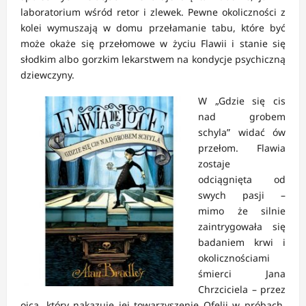
laboratorium wśród retor i zlewek. Pewne okoliczności z
kolei wymuszają w domu przełamanie tabu, które być
może okaże się przełomowe w życiu Flawii i stanie się
słodkim albo gorzkim lekarstwem na kondycje psychiczną
dziewczyny.
W „Gdzie się cis
nad grobem
schyla” widać ów
przełom. Flawia
zostaje
odciągnięta od
swych pasji –
mimo że silnie
zaintrygowała się
badaniem krwi i
okolicznościami
śmierci Jana
Chrzciciela – przez
ojca, który nakazuje jej towarzyszenie Ofelii w próbach,