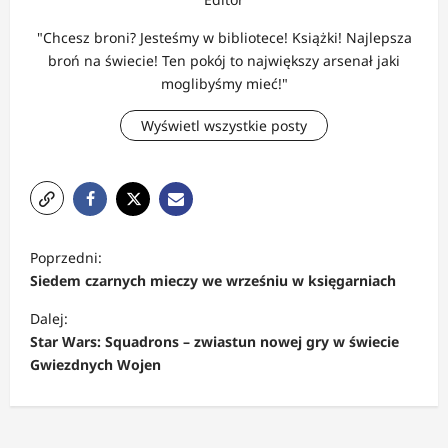
"Chcesz broni? Jesteśmy w bibliotece! Książki! Najlepsza
broń na świecie! Ten pokój to największy arsenał jaki
moglibyśmy mieć!"
Wyświetl wszystkie posty
Z
Poprzedni:
o
Siedem czarnych mieczy we wrześniu w księgarniach
b
Dalej:
a
Star Wars: Squadrons – zwiastun nowej gry w świecie
c
Gwiezdnych Wojen
z
w