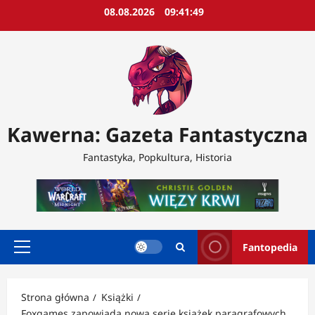
Przejdź
08.08.2026
09:41:52
do
treści
Kawerna: Gazeta Fantastyczna
Fantastyka, Popkultura, Historia
Fantopedia
Menu
główne
Strona główna
Książki
Foxgames zapowiada nową serię książek paragrafowych