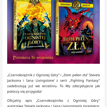
„Czarnoksiężnik z Ognistej Góry” i „Dom pełen zła” Steve’a
Jacksona i Iana Livingstone’ z serii „Fighting Fantasy”
zadebiutują już we wrześniu. To Wy zdecydujecie jak
potoczy się przygoda!
Oficjalny opis „Czarnoksiężnika z Ognistej Góry”
autorstwa Steve’a Jacksona i Iana Livingstone’a (premiera: