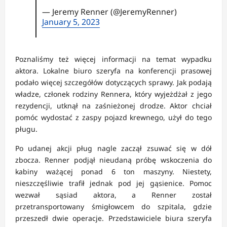
— Jeremy Renner (@JeremyRenner)
January 5, 2023
Poznaliśmy też więcej informacji na temat wypadku
aktora. Lokalne biuro szeryfa na konferencji prasowej
podało więcej szczegółów dotyczących sprawy. Jak podają
władze, członek rodziny Rennera, który wyjeżdżał z jego
rezydencji, utknął na zaśnieżonej drodze. Aktor chciał
pomóc wydostać z zaspy pojazd krewnego, użył do tego
pługu.
Po udanej akcji pług nagle zaczął zsuwać się w dół
zbocza. Renner podjął nieudaną próbę wskoczenia do
kabiny ważącej ponad 6 ton maszyny. Niestety,
nieszczęśliwie trafił jednak pod jej gąsienice. Pomoc
wezwał sąsiad aktora, a Renner został
przetransportowany śmigłowcem do szpitala, gdzie
przeszedł dwie operacje. Przedstawiciele biura szeryfa