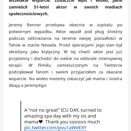
wszelakie wsparcie. Zobaczcie wpis i wideo, jakie
zamieścił 51-letni aktor w swoich mediach
społecznościowych.
Jeremy Renner przebywa obecnie w szpitalu po
potwornym wypadku. Aktor wpadł pod pług śnieżny
podczas odśnieżania na terenie swojej posiadłości w
Tahoe w stanie Nevada. Przed operacjami jego stan był
określany jako krytyczny. W tej chwili aktor jest już
przytomny i dochodzi do siebie na oddziale intensywnej
terapii. W filmiku zamieszczonym na Twitterze
podziękował fanom i swoim przyjaciołom za okazane
wsparcie. Na wideo możemy zobaczyć jak mama i siostra
dbają o Jeremy’ego:
A “not no great” ICU DAY, turned to
amazing spa day with my sis and
mama❤️. Thank you sooooo much
pic.twitter.com/pvu1aWeEXY