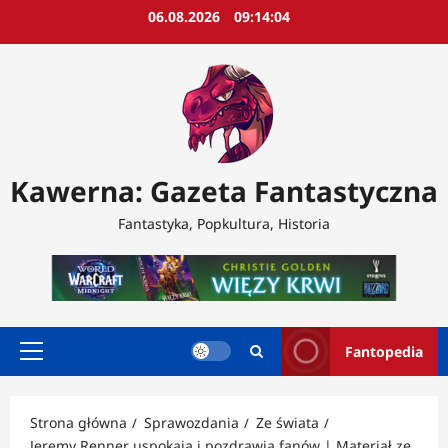
Przejdź
06.08.2026
09:14:06
do
treści
Kawerna: Gazeta Fantastyczna
Fantastyka, Popkultura, Historia
Fantopedia
Menu
główne
Strona główna
Sprawozdania
Ze świata
Jeremy Renner uspokaja i pozdrawia fanów | Materiał ze