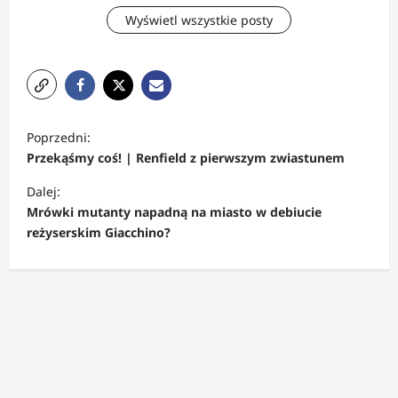
Wyświetl wszystkie posty
Z
Poprzedni:
o
Przekąśmy coś! | Renfield z pierwszym zwiastunem
b
Dalej:
a
Mrówki mutanty napadną na miasto w debiucie
c
reżyserskim Giacchino?
z
w
p
i
s