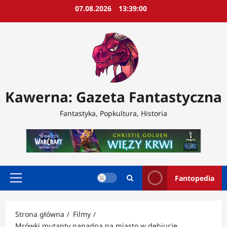
Przejdź
07.08.2026
13:39:02
do
treści
Kawerna: Gazeta Fantastyczna
Fantastyka, Popkultura, Historia
Fantopedia
Menu
główne
Strona główna
Filmy
Mrówki mutanty napadną na miasto w debiucie