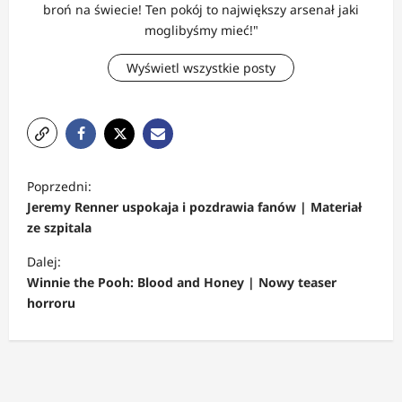
broń na świecie! Ten pokój to największy arsenał jaki
moglibyśmy mieć!"
Wyświetl wszystkie posty
Z
Poprzedni:
o
Jeremy Renner uspokaja i pozdrawia fanów | Materiał
b
ze szpitala
a
Dalej:
c
Winnie the Pooh: Blood and Honey | Nowy teaser
horroru
z
w
p
i