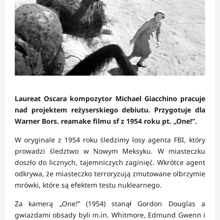
Laureat Oscara kompozytor Michael Giacchino pracuje
nad projektem reżyserskiego debiutu. Przygotuje dla
Warner Bors. reamake filmu sf z 1954 roku pt. „One!”.
W oryginale z 1954 roku śledzimy losy agenta FBI, który
prowadzi śledztwo w Nowym Meksyku. W miasteczku
doszło do licznych, tajemniczych zaginięć. Wkrótce agent
odkrywa, że miasteczko terroryzują zmutowane olbrzymie
mrówki, które są efektem testu nuklearnego.
Za kamerą „One!” (1954) stanął Gordon Douglas a
gwiazdami obsady byli m.in. Whitmore, Edmund Gwenn i