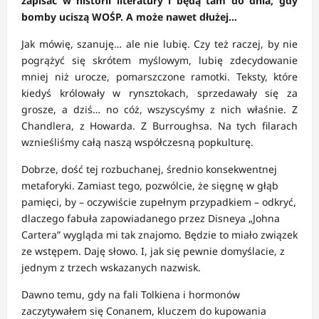
zapisać w historii literatury i będą tam do dnia, gdy
bomby uciszą WOŚP. A może nawet dłużej…
Jak mówię, szanuję… ale nie lubię. Czy też raczej, by nie
pogrążyć się skrótem myślowym, lubię zdecydowanie
mniej niż urocze, pomarszczone ramotki. Teksty, które
kiedyś królowały w rynsztokach, sprzedawały się za
grosze, a dziś… no cóż, wszyscyśmy z nich właśnie. Z
Chandlera, z Howarda. Z Burroughsa. Na tych filarach
wznieśliśmy całą naszą współczesną popkulturę.
Dobrze, dość tej rozbuchanej, średnio konsekwentnej
metaforyki. Zamiast tego, pozwólcie, że sięgnę w głąb
pamięci, by – oczywiście zupełnym przypadkiem – odkryć,
dlaczego fabuła zapowiadanego przez Disneya „Johna
Cartera” wygląda mi tak znajomo. Będzie to miało związek
ze wstępem. Daję słowo. I, jak się pewnie domyślacie, z
jednym z trzech wskazanych nazwisk.
Dawno temu, gdy na fali Tolkiena i hormonów
zaczytywałem się Conanem, kluczem do kupowania