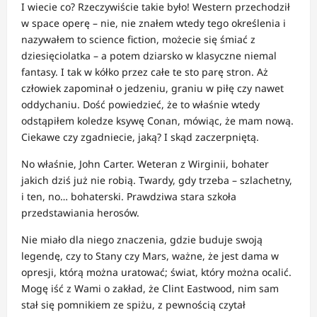
I wiecie co? Rzeczywiście takie było! Western przechodził
w space operę – nie, nie znałem wtedy tego określenia i
nazywałem to science fiction, możecie się śmiać z
dziesięciolatka – a potem dziarsko w klasyczne niemal
fantasy. I tak w kółko przez całe te sto parę stron. Aż
człowiek zapominał o jedzeniu, graniu w piłę czy nawet
oddychaniu. Dość powiedzieć, że to właśnie wtedy
odstąpiłem koledze ksywę Conan, mówiąc, że mam nową.
Ciekawe czy zgadniecie, jaką? I skąd zaczerpniętą.
No właśnie, John Carter. Weteran z Wirginii, bohater
jakich dziś już nie robią. Twardy, gdy trzeba – szlachetny,
i ten, no… bohaterski. Prawdziwa stara szkoła
przedstawiania herosów.
Nie miało dla niego znaczenia, gdzie buduje swoją
legendę, czy to Stany czy Mars, ważne, że jest dama w
opresji, którą można uratować; świat, który można ocalić.
Mogę iść z Wami o zakład, że Clint Eastwood, nim sam
stał się pomnikiem ze spiżu, z pewnością czytał