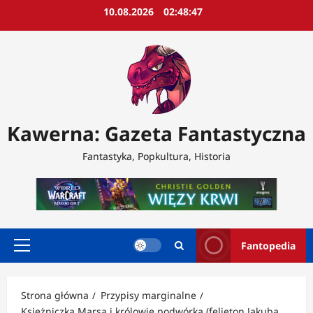
Przejdź
10.08.2026
02:48:49
do
treści
Kawerna: Gazeta Fantastyczna
Fantastyka, Popkultura, Historia
Fantopedia
Menu
główne
Strona główna
Przypisy marginalne
Księżniczka Marsa i królowie podwórka (felieton Jakuba