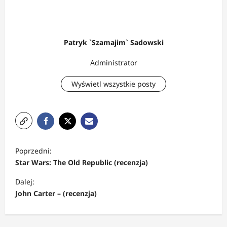
Patryk `Szamajim` Sadowski
Administrator
Wyświetl wszystkie posty
Z
Poprzedni:
o
Star Wars: The Old Republic (recenzja)
b
Dalej:
a
John Carter – (recenzja)
c
z