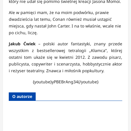
który nie udał się pomimo świetnej kreacji Jasona Momoi.
Ale w pamięci mam, że na moim podwórku, prawie
dwadzieścia lat temu, Conan również musiał ustąpić
miejsca, gdy nastał John Carter. I na to właśnie, wcale nie
po cichu, liczę.
Jakub Ćwiek
– polski autor fantastyki, znany przede
wszystkim z bestsellerowej tetralogii „Kłamca”, której
ostatni tom ukaże się w kwietni 2012. Z zawodu pisarz,
publicysta, copywriter i scenarzysta, hobbystycznie aktor
i reżyser teatralny. Znawca i miłośnik popkultury.
{youtube}yPBEBrAng34{/youtube}
O autorze