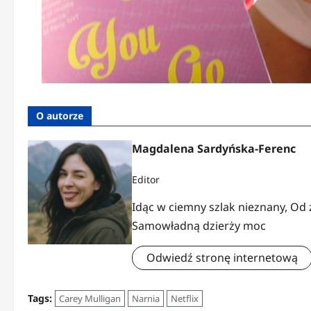
O autorze
Magdalena Sardyńska-Ferenc
Editor
Idąc w ciemny szlak nieznany, Od
Samowładną dzierży moc
Odwiedź stronę internetową
Tags:
Carey Mulligan
Narnia
Netflix