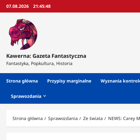
Przejdź
07.08.2026
21:45:50
do
treści
Kawerna: Gazeta Fantastyczna
Fantastyka, Popkultura, Historia
Strona główna
Przypisy marginalne
Wyznania kontro
Sprawozdania
Strona główna
Sprawozdania
Ze świata
NEWS: Carey Mu