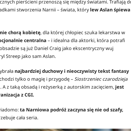
cznych pierścieni przenoszą się między światami. Trafiają d
adkami stworzenia Narnii – świata, który
lew Aslan śpiewa
nie chorą kobietę
, dla której chłopiec szuka lekarstwa w
cjonalnie centralna
– i idealna dla aktorki, która potrafi
obsadzie są już Daniel Craig jako ekscentryczny wuj
yl Streep jako sam Aslan.
wybrała
najbardziej duchowy i nieoczywisty tekst fantasy
e chodzi tylko o magię i przygodę –
Siostrzeniec czarodzieja
. A z taką obsadą i reżyserką z autorskim zacięciem,
jest
ranizacja z CGI.
 wiadomo:
ta Narniowa podróż zaczyna się nie od szafy,
zebuje cała seria.