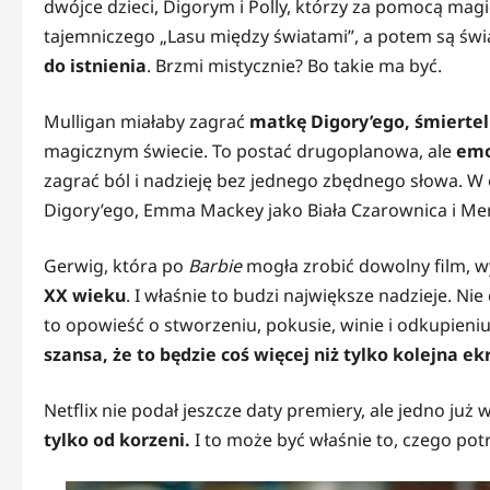
dwójce dzieci, Digorym i Polly, którzy za pomocą magi
tajemniczego „Lasu między światami”, a potem są świ
do istnienia
. Brzmi mistycznie? Bo takie ma być.
Mulligan miałaby zagrać
matkę Digory’ego, śmiertel
magicznym świecie. To postać drugoplanowa, ale
emo
zagrać ból i nadzieję bez jednego zbędnego słowa. W 
Digory’ego, Emma Mackey jako Biała Czarownica i Mer
Gerwig, która po
Barbie
mogła zrobić dowolny film, 
XX wieku
. I właśnie to budzi największe nadzieje. Ni
to opowieść o stworzeniu, pokusie, winie i odkupieniu
szansa, że to będzie coś więcej niż tylko kolejna ek
Netflix nie podał jeszcze daty premiery, ale jedno już
tylko od korzeni.
I to może być właśnie to, czego potr