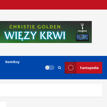
Komiksy
Fantopedia