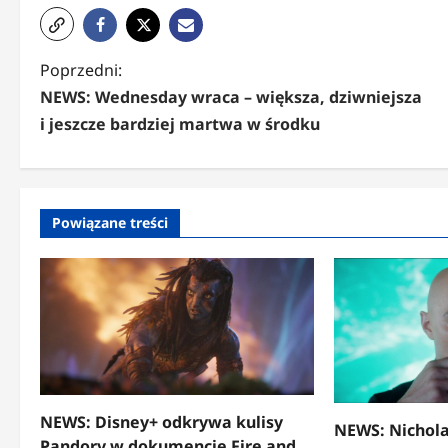
Z
Poprzedni:
NEWS: Wednesday wraca – większa, dziwniejsza
o
i jeszcze bardziej martwa w środku
b
a
c
Powiązane treści
z
w
p
i
s
NEWS: Disney+ odkrywa kulisy
y
NEWS: Nichola
Pandory w dokumencie Fire and