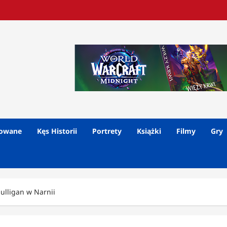
lowane
Kęs Historii
Portrety
Książki
Filmy
Gry
lligan w Narnii