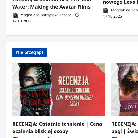
nowego Lexa 
Water: Making the Avatar Films
Magdalena Sar
Magdalena Sardyńska-Ferenc
17.10.2025
17.10.2025
Nie przegap!
RECENZJA: Ostatnie tchnienie | Cena
RECENZJA: 
ocalenia bliskiej osoby
bogi | Świ