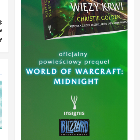
:
w
y
a