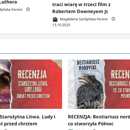
Luthora
traci wiarę w trzeci film z
dyńska-Ferenc
Robertem Downeyem Jr.
Magdalena Sardyńska-Ferenc
13.10.2025
Starożytna Litwa. Ludy i
RECENZJA: Bestiariusz nord
at przed chrztem
co stworzyła Północ