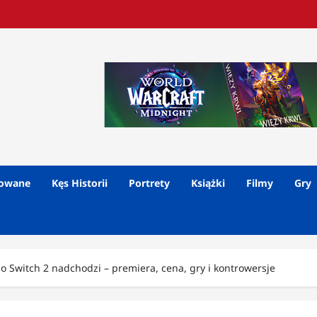
lowane
Kęs Historii
Portrety
Książki
Filmy
Gry
 Switch 2 nadchodzi – premiera, cena, gry i kontrowersje