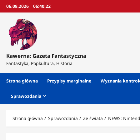
Przejdź
06.08.2026
06:40:23
do
treści
Kawerna: Gazeta Fantastyczna
Fantastyka, Popkultura, Historia
Strona główna
Przypisy marginalne
Wyznania kontro
Sprawozdania
Strona główna
Sprawozdania
Ze świata
NEWS: Nintendo