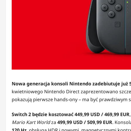
Nowa generacja konsoli Nintendo zadebiutuje już 5
kwietniowego Nintendo Direct zaprezentowano szcz
pokazują pierwsze hands-ony – ma być prawdziwym s
Switch 2 będzie kosztować 449,99 USD / 469,99 EUR
Mario Kart World
za
499,99 USD / 509,99 EUR
. Konso
120 Hz
, obsługą HDR i nowymi, magnetycznymi kontr