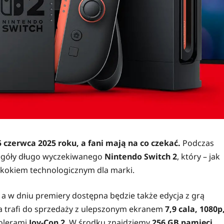
 czerwca 2025 roku, a fani mają na co czekać.
Podczas
egóły długo wyczekiwanego
Nintendo Switch 2
, który – jak
kokiem technologicznym dla marki.
, a w dniu premiery dostępna będzie także edycja z grą
la trafi do sprzedaży z ulepszonym ekranem
7,9 cala, 1080p
olerami
Joy-Con 2
. W środku znajdziemy
256 GB pamięci
,