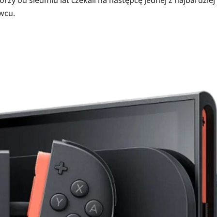
órzy od siedmiu lat czekali na następcę jednej z najbardziej
rwcu.