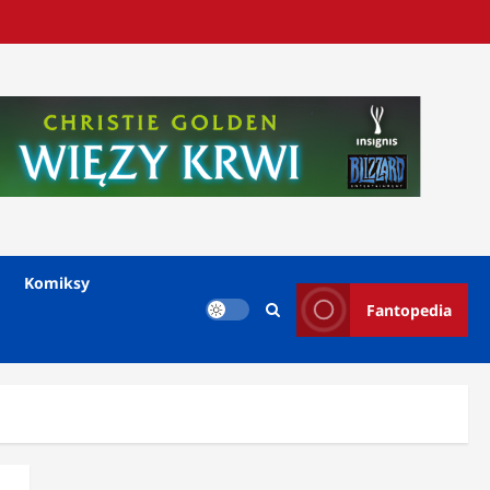
Komiksy
Fantopedia