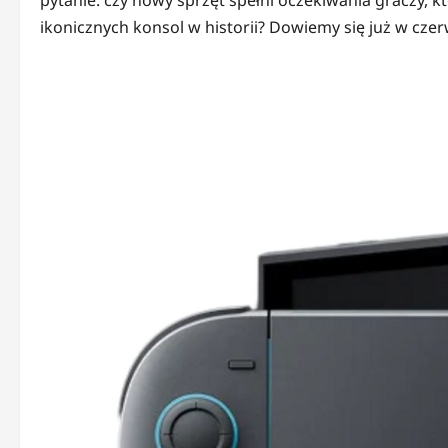
pytanie: czy nowy sprzęt spełni oczekiwania graczy, kt
ikonicznych konsol w historii? Dowiemy się już w cze