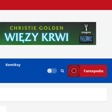
Komiksy
Fantopedia