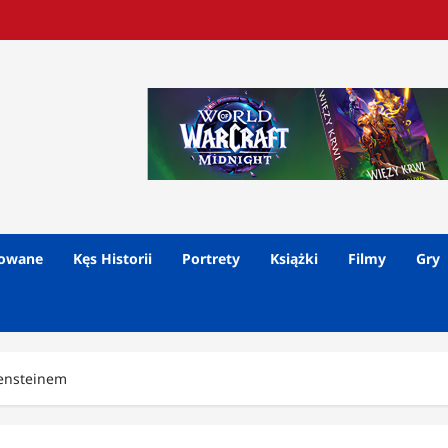
lowane
Kęs Historii
Portrety
Książki
Filmy
Gry
ensteinem