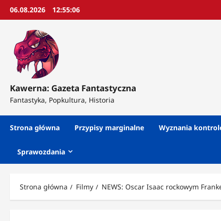
Przejdź
06.08.2026
12:55:09
do
treści
Kawerna: Gazeta Fantastyczna
Fantastyka, Popkultura, Historia
Strona główna
Przypisy marginalne
Wyznania kontro
Sprawozdania
Strona główna
Filmy
NEWS: Oscar Isaac rockowym Frank