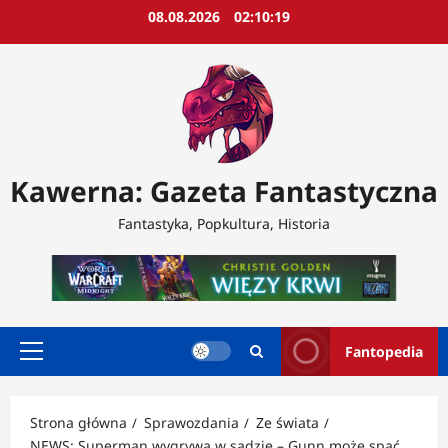
Przejdź
08.08.2026
02:10:21
do
treści
Kawerna: Gazeta Fantastyczna
Fantastyka, Popkultura, Historia
Fantopedia
Menu
główne
Strona główna
Sprawozdania
Ze świata
NEWS: Superman wygrywa w sądzie – Gunn może spać