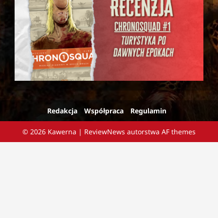
Redakcja
Współpraca
Regulamin
© 2026 Kawerna
|
ReviewNews
autorstwa AF themes