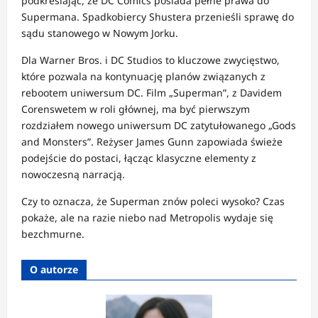
podkreślając, że DC Comics posiada pełne prawa do
Supermana.
Spadkobiercy Shustera przenieśli sprawę do
sądu stanowego w Nowym Jorku.
Dla Warner Bros. i DC Studios to kluczowe zwycięstwo,
które pozwala na kontynuację planów związanych z
rebootem uniwersum DC.
Film „Superman”, z Davidem
Corenswetem w roli głównej, ma być pierwszym
rozdziałem nowego uniwersum DC zatytułowanego „Gods
and Monsters”.
Reżyser James Gunn zapowiada świeże
podejście do postaci, łącząc klasyczne elementy z
nowoczesną narracją.
Czy to oznacza, że Superman znów poleci wysoko?
Czas
pokaże, ale na razie niebo nad Metropolis wydaje się
bezchmurne.
O autorze