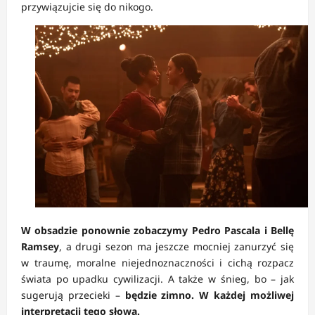
przywiązujcie się do nikogo.
W obsadzie ponownie zobaczymy Pedro Pascala i Bellę
Ramsey
, a drugi sezon ma jeszcze mocniej zanurzyć się
w traumę, moralne niejednoznaczności i cichą rozpacz
świata po upadku cywilizacji. A także w śnieg, bo – jak
sugerują przecieki –
będzie zimno. W każdej możliwej
interpretacji tego słowa.