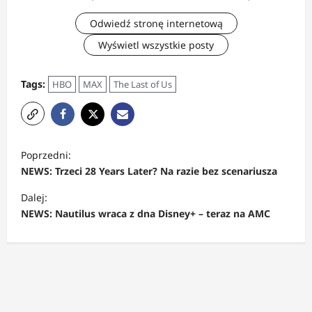
Odwiedź stronę internetową
Wyświetl wszystkie posty
Tags:
HBO
MAX
The Last of Us
Z
Poprzedni:
o
NEWS: Trzeci 28 Years Later? Na razie bez scenariusza
b
Dalej:
a
NEWS: Nautilus wraca z dna Disney+ – teraz na AMC
c
z
w
p