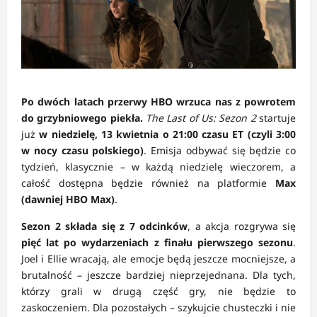
Po dwóch latach przerwy HBO wrzuca nas z powrotem
do grzybniowego piekła.
The Last of Us: Sezon 2
startuje
już
w niedzielę, 13 kwietnia o 21:00 czasu ET (czyli 3:00
w nocy czasu polskiego)
. Emisja odbywać się będzie co
tydzień, klasycznie – w każdą niedzielę wieczorem, a
całość dostępna będzie również na platformie
Max
(dawniej HBO Max)
.
Sezon 2 składa się z 7 odcinków
, a akcja rozgrywa się
pięć lat po wydarzeniach z finału pierwszego sezonu
.
Joel i Ellie wracają, ale emocje będą jeszcze mocniejsze, a
brutalność – jeszcze bardziej nieprzejednana. Dla tych,
którzy grali w drugą część gry, nie będzie to
zaskoczeniem. Dla pozostałych – szykujcie chusteczki i nie