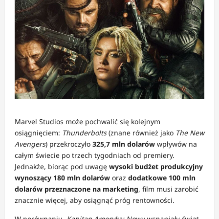
Marvel Studios może pochwalić się kolejnym
osiągnięciem:
Thunderbolts
(znane również jako
The New
Avengers
) przekroczyło
325,7 mln dolarów
wpływów na
całym świecie po trzech tygodniach od premiery.
Jednakże, biorąc pod uwagę
wysoki budżet produkcyjny
wynoszący 180 mln dolarów
oraz
dodatkowe 100 mln
dolarów przeznaczone na marketing
, film musi zarobić
znacznie więcej, aby osiągnąć próg rentowności.
W porównaniu,
Kapitan Ameryka: Nowy wspaniały świat