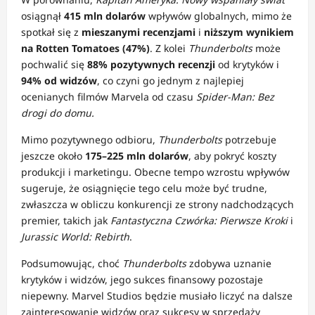
osiągnął
415 mln dolarów
wpływów globalnych, mimo że
spotkał się z
mieszanymi recenzjami
i
niższym wynikiem
na Rotten Tomatoes (47%)
.
Z kolei
Thunderbolts
może
pochwalić się
88% pozytywnych recenzji
od krytyków i
94% od widzów
, co czyni go jednym z najlepiej
ocenianych filmów Marvela od czasu
Spider-Man: Bez
drogi do domu.
Mimo pozytywnego odbioru,
Thunderbolts
potrzebuje
jeszcze około
175–225 mln dolarów
, aby pokryć koszty
produkcji i marketingu.
Obecne tempo wzrostu wpływów
sugeruje, że osiągnięcie tego celu może być trudne,
zwłaszcza w obliczu konkurencji ze strony nadchodzących
premier, takich jak
Fantastyczna Czwórka: Pierwsze Kroki
i
Jurassic World: Rebirth
.
Podsumowując, choć
Thunderbolts
zdobywa uznanie
krytyków i widzów, jego sukces finansowy pozostaje
niepewny.
Marvel Studios będzie musiało liczyć na dalsze
zainteresowanie widzów oraz sukcesy w sprzedaży