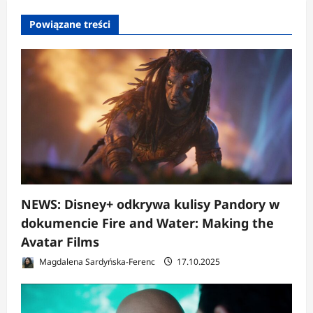
p
Powiązane treści
i
s
y
NEWS: Disney+ odkrywa kulisy Pandory w
dokumencie Fire and Water: Making the
Avatar Films
Magdalena Sardyńska-Ferenc
17.10.2025