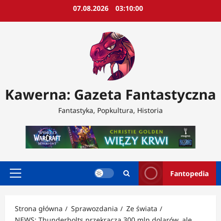
Przejdź
07.08.2026
03:10:02
do
treści
Kawerna: Gazeta Fantastyczna
Fantastyka, Popkultura, Historia
Fantopedia
Menu
główne
Strona główna
Sprawozdania
Ze świata
NEWS: Thunderbolts przekracza 300 mln dolarów, ale