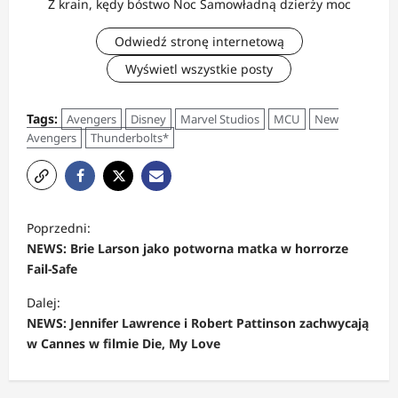
Z krain, kędy bóstwo Noc Samowładną dzierży moc
Odwiedź stronę internetową
Wyświetl wszystkie posty
Tags:
Avengers
Disney
Marvel Studios
MCU
New
Avengers
Thunderbolts*
Z
Poprzedni:
o
NEWS: Brie Larson jako potworna matka w horrorze
b
Fail-Safe
a
Dalej:
c
NEWS: Jennifer Lawrence i Robert Pattinson zachwycają
w Cannes w filmie Die, My Love
z
w