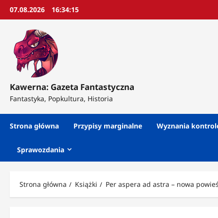
Przejdź
07.08.2026
16:34:17
do
treści
Kawerna: Gazeta Fantastyczna
Fantastyka, Popkultura, Historia
Strona główna
Przypisy marginalne
Wyznania kontro
Sprawozdania
Strona główna
Książki
Per aspera ad astra – nowa powieś