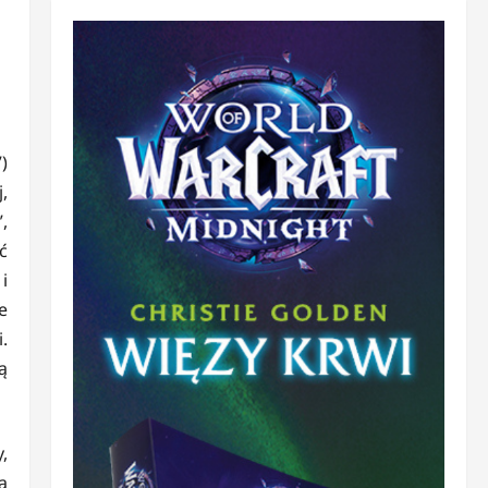
)
,
,
ć
i
e
.
ą
,
a