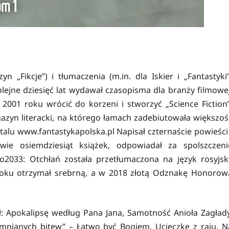
n „Fikcje”) i tłumaczenia (m.in. dla Iskier i „Fantastyki”
lejne dziesięć lat wydawał czasopisma dla branży filmowej
2001 roku wrócić do korzeni i stworzyć „Science Fiction”
gazyn literacki, na którego łamach zadebiutowała większoś
alu www.fantastykapolska.pl Napisał czternaście powieści 
wie osiemdziesiąt książek, odpowiadał za spolszczeni
2033: Otchłań została przetłumaczona na język rosyjski
roku otrzymał srebrną, a w 2018 złotą Odznakę Honorow
Apokalipsę według Pana Jana, Samotność Anioła Zagłady
nianych bitew” – Łatwo być Bogiem, Ucieczkę z raju, N