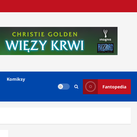
Komiksy
Fantopedia