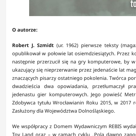
O autorze:
Robert J. Szmidt
(ur. 1962) pierwsze teksty (magazy
opublikował w połowie lat osiemdziesiątych. Przez ko
następnie przerzucił się na gry komputerowe, by w 
ukazujący się nieprzerwanie przez jedenaście lat ma
znaczących pisarzy ostatniego pokolenia. Twórca port
dwadzieścia dwa opowiadania, przetłumaczył pra
jedenastu gier komputerowych. Jego powieść Metro
Zdobywca tytułu Wrocławianin Roku 2015, w 2017 
Zasłużony dla Województwa Dolnośląskiego.
We współpracy z Domem Wydawniczym REBIS wydał: 
Toy Land oraz – w ramach cyklu „Pola dawno zapom