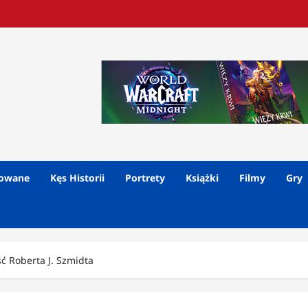
lowane
Kęs Historii
Portrety
Książki
Filmy
Gry
ć Roberta J. Szmidta