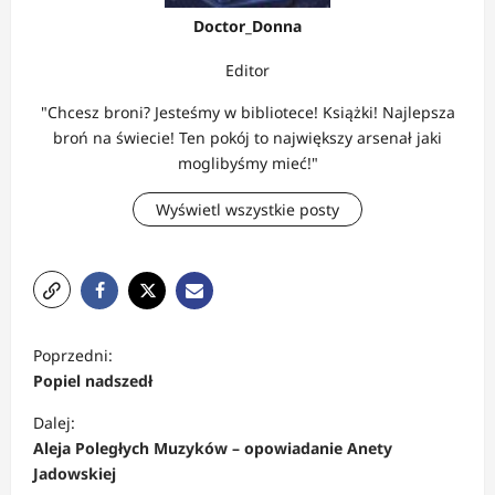
Doctor_Donna
Editor
"Chcesz broni? Jesteśmy w bibliotece! Książki! Najlepsza
broń na świecie! Ten pokój to największy arsenał jaki
moglibyśmy mieć!"
Wyświetl wszystkie posty
Z
Poprzedni:
o
Popiel nadszedł
b
Dalej:
a
Aleja Poległych Muzyków – opowiadanie Anety
c
Jadowskiej