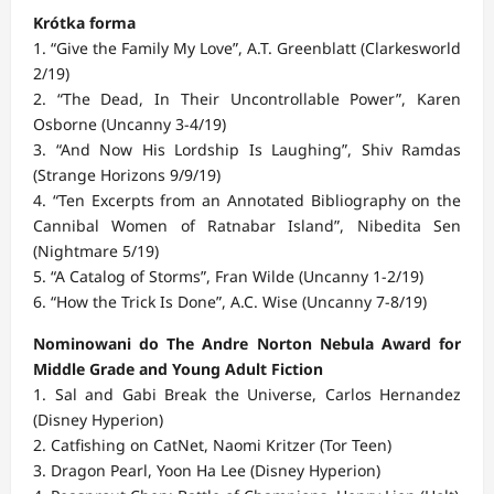
Krótka forma
1. “Give the Family My Love”, A.T. Greenblatt (Clarkesworld
2/19)
2. “The Dead, In Their Uncontrollable Power”, Karen
Osborne (Uncanny 3-4/19)
3. “And Now His Lordship Is Laughing”, Shiv Ramdas
(Strange Horizons 9/9/19)
4. “Ten Excerpts from an Annotated Bibliography on the
Cannibal Women of Ratnabar Island”, Nibedita Sen
(Nightmare 5/19)
5. “A Catalog of Storms”, Fran Wilde (Uncanny 1-2/19)
6. “How the Trick Is Done”, A.C. Wise (Uncanny 7-8/19)
Nominowani do The Andre Norton Nebula Award for
Middle Grade and Young Adult Fiction
1. Sal and Gabi Break the Universe, Carlos Hernandez
(Disney Hyperion)
2. Catfishing on CatNet, Naomi Kritzer (Tor Teen)
3. Dragon Pearl, Yoon Ha Lee (Disney Hyperion)