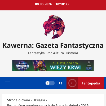
Przejdź
08.08.2026
18:10:35
do
treści
Kawerna: Gazeta Fantastyczna
Fantastyka, Popkultura, Historia
Fantopedia
Menu
główne
Strona główna
Książki
Poznaliśmy nominowanych do Narody Nebula 2019