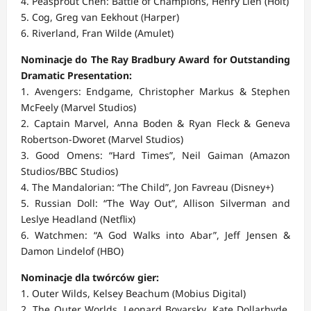
4. Peasprout Chen: Battle of Champions, Henry Lien (Holt)
5. Cog, Greg van Eekhout (Harper)
6. Riverland, Fran Wilde (Amulet)
Nominacje do The Ray Bradbury Award for Outstanding
Dramatic Presentation:
1. Avengers: Endgame, Christopher Markus & Stephen
McFeely (Marvel Studios)
2. Captain Marvel, Anna Boden & Ryan Fleck & Geneva
Robertson-Dworet (Marvel Studios)
3. Good Omens: “Hard Times”, Neil Gaiman (Amazon
Studios/BBC Studios)
4. The Mandalorian: “The Child”, Jon Favreau (Disney+)
5. Russian Doll: “The Way Out”, Allison Silverman and
Leslye Headland (Netflix)
6. Watchmen: “A God Walks into Abar”, Jeff Jensen &
Damon Lindelof (HBO)
Nominacje dla twórców gier:
1. Outer Wilds, Kelsey Beachum (Mobius Digital)
2. The Outer Worlds, Leonard Boyarsky, Kate Dollarhyde,