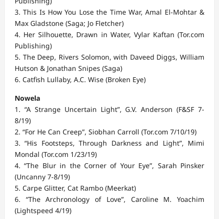
Publishing)
3. This Is How You Lose the Time War, Amal El-Mohtar &
Max Gladstone (Saga; Jo Fletcher)
4. Her Silhouette, Drawn in Water, Vylar Kaftan (Tor.com
Publishing)
5. The Deep, Rivers Solomon, with Daveed Diggs, William
Hutson & Jonathan Snipes (Saga)
6. Catfish Lullaby, A.C. Wise (Broken Eye)
Nowela
1. “A Strange Uncertain Light”, G.V. Anderson (F&SF 7-
8/19)
2. “For He Can Creep”, Siobhan Carroll (Tor.com 7/10/19)
3. “His Footsteps, Through Darkness and Light”, Mimi
Mondal (Tor.com 1/23/19)
4. “The Blur in the Corner of Your Eye”, Sarah Pinsker
(Uncanny 7-8/19)
5. Carpe Glitter, Cat Rambo (Meerkat)
6. “The Archronology of Love”, Caroline M. Yoachim
(Lightspeed 4/19)