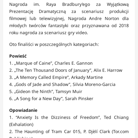
Nagroda im. Raya Bradbury’ego za Wyjątkową
Prezentację Dramatyczną za scenariusz produkcji
filmowej lub telewizyjnej, Nagroda Andre Norton dla
młodych twórców fantastyki oraz przyznawana od 2018
roku nagroda za scenariusz gry video.
Oto finaliści w poszczególnych kategoriach:
Powieść
1. „Marque of Caine”, Charles E. Gannon
2. „The Ten Thousand Doors of January”, Alix E. Harrow
3. „A Memory Called Empire”, Arkady Martine
4. „Gods of Jade and Shadow”, Silvia Moreno-Garcia
5. „Gideon the Ninth”, Tamsyn Muir
6. „A Song for a New Day”, Sarah Pinsker
Opowiadanie
1. “Anxiety Is the Dizziness of Freedom”, Ted Chiang
(Exhalation)
2. The Haunting of Tram Car 015, P. Djèlí Clark (Tor.com