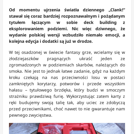
Od momentu ujrzenia światła dziennego „Clank!”
stawał się coraz bardziej rozpoznawalnym i pożądanym
tytułem łączącym w sobie deck building z
eksplorowaniem podziemi. Nic więc dziwnego, że
wydanie polskiej wersji wzbudziło niemało emocji, a
kolejna edycja i dodatki są już w drodze.
W tej osadzonej w świecie fantasy grze, wcielamy się w
złodziejaszków pragnących ukraść jeden ze
zgromadzonych w podziemiach skarbów, należących do
smoka. Nie jest to jednak łatwe zadanie, gdyż na każdym
kroku czekają na nas przeciwności losu w postaci
zamkniętych korytarzy, potworów i przede wszystkim
hałasu – tytułowego brzdęka, który budzi w smoczym
strażniku prawdziwą furię. Wykorzystując zatem karty z
ręki budujemy swoją talię tak, aby uciec ze zdobyczą
przed przeciwnikami, choć nawet to nie gwarantuje nam
pewnego zwycięstwa.