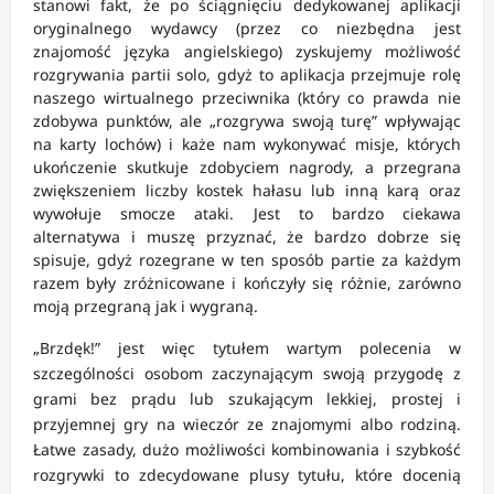
stanowi fakt, że po ściągnięciu dedykowanej aplikacji
oryginalnego wydawcy (przez co niezbędna jest
znajomość języka angielskiego) zyskujemy możliwość
rozgrywania partii solo, gdyż to aplikacja przejmuje rolę
naszego wirtualnego przeciwnika (który co prawda nie
zdobywa punktów, ale „rozgrywa swoją turę” wpływając
na karty lochów) i każe nam wykonywać misje, których
ukończenie skutkuje zdobyciem nagrody, a przegrana
zwiększeniem liczby kostek hałasu lub inną karą oraz
wywołuje smocze ataki. Jest to bardzo ciekawa
alternatywa i muszę przyznać, że bardzo dobrze się
spisuje, gdyż rozegrane w ten sposób partie za każdym
razem były zróżnicowane i kończyły się różnie, zarówno
moją przegraną jak i wygraną.
„Brzdęk!” jest więc tytułem wartym polecenia w
szczególności osobom zaczynającym swoją przygodę z
grami bez prądu lub szukającym lekkiej, prostej i
przyjemnej gry na wieczór ze znajomymi albo rodziną.
Łatwe zasady, dużo możliwości kombinowania i szybkość
rozgrywki to zdecydowane plusy tytułu, które docenią