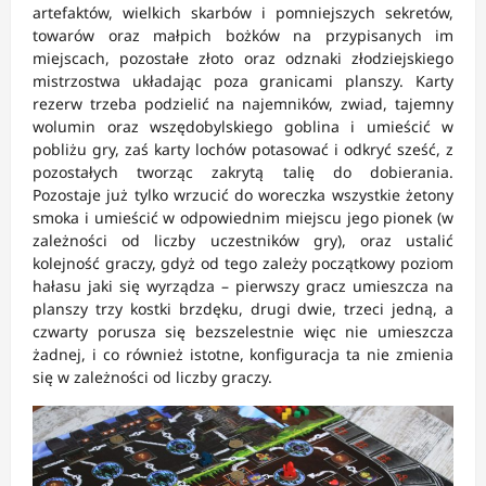
artefaktów, wielkich skarbów i pomniejszych sekretów,
towarów oraz małpich bożków na przypisanych im
miejscach, pozostałe złoto oraz odznaki złodziejskiego
mistrzostwa układając poza granicami planszy. Karty
rezerw trzeba podzielić na najemników, zwiad, tajemny
wolumin oraz wszędobylskiego goblina i umieścić w
pobliżu gry, zaś karty lochów potasować i odkryć sześć, z
pozostałych tworząc zakrytą talię do dobierania.
Pozostaje już tylko wrzucić do woreczka wszystkie żetony
smoka i umieścić w odpowiednim miejscu jego pionek (w
zależności od liczby uczestników gry), oraz ustalić
kolejność graczy, gdyż od tego zależy początkowy poziom
hałasu jaki się wyrządza – pierwszy gracz umieszcza na
planszy trzy kostki brzdęku, drugi dwie, trzeci jedną, a
czwarty porusza się bezszelestnie więc nie umieszcza
żadnej, i co również istotne, konfiguracja ta nie zmienia
się w zależności od liczby graczy.