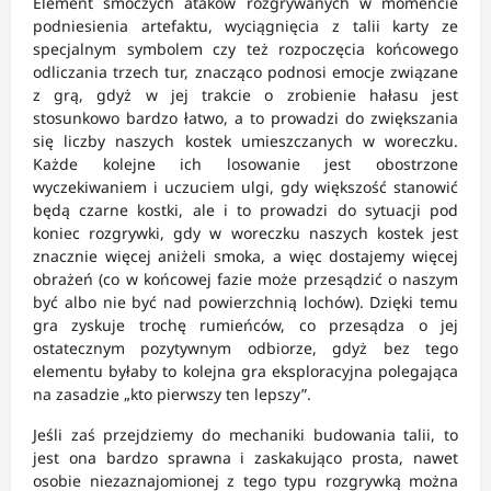
Element smoczych ataków rozgrywanych w momencie
podniesienia artefaktu, wyciągnięcia z talii karty ze
specjalnym symbolem czy też rozpoczęcia końcowego
odliczania trzech tur, znacząco podnosi emocje związane
z grą, gdyż w jej trakcie o zrobienie hałasu jest
stosunkowo bardzo łatwo, a to prowadzi do zwiększania
się liczby naszych kostek umieszczanych w woreczku.
Każde kolejne ich losowanie jest obostrzone
wyczekiwaniem i uczuciem ulgi, gdy większość stanowić
będą czarne kostki, ale i to prowadzi do sytuacji pod
koniec rozgrywki, gdy w woreczku naszych kostek jest
znacznie więcej aniżeli smoka, a więc dostajemy więcej
obrażeń (co w końcowej fazie może przesądzić o naszym
być albo nie być nad powierzchnią lochów). Dzięki temu
gra zyskuje trochę rumieńców, co przesądza o jej
ostatecznym pozytywnym odbiorze, gdyż bez tego
elementu byłaby to kolejna gra eksploracyjna polegająca
na zasadzie „kto pierwszy ten lepszy”.
Jeśli zaś przejdziemy do mechaniki budowania talii, to
jest ona bardzo sprawna i zaskakująco prosta, nawet
osobie niezaznajomionej z tego typu rozgrywką można