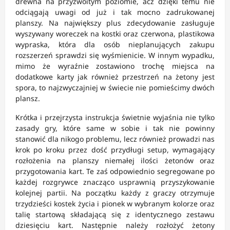
drewna na przyzwoitym poziomie, acz dzięki temu nie
odciągają uwagi od już i tak mocno zadrukowanej
planszy. Na największy plus zdecydowanie zasługuje
wyszywany woreczek na kostki oraz czerwona, plastikowa
wypraska, która dla osób nieplanujących zakupu
rozszerzeń sprawdzi się wyśmienicie. W innym wypadku,
mimo że wyraźnie zostawiono trochę miejsca na
dodatkowe karty jak również przestrzeń na żetony jest
spora, to najzwyczajniej w świecie nie pomieścimy dwóch
plansz.
Krótka i przejrzysta instrukcja świetnie wyjaśnia nie tylko
zasady gry, które same w sobie i tak nie powinny
stanowić dla nikogo problemu, lecz również prowadzi nas
krok po kroku przez dość przydługi setup, wymagający
rozłożenia na planszy niemałej ilości żetonów oraz
przygotowania kart. Te zaś odpowiednio segregowane po
każdej rozgrywce znacząco usprawnią przyszykowanie
kolejnej partii. Na początku każdy z graczy otrzymuje
trzydzieści kostek życia i pionek w wybranym kolorze oraz
talię startową składającą się z identycznego zestawu
dziesięciu kart. Następnie należy rozłożyć żetony