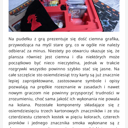
Na pudełku z grą prezentuje się dość ciemna grafika,
przywodząca na myśl stare gry, co w ogóle nie należy
odbierać za minus. Niestety po otwarciu okazuje się, że
plansza również jest ciemna i dla niektórych może
początkowo być nieco nieczytelna, jednak w trakcie
rozgrywki wszystko powinno szybko stać się jasne. Na
całe szczęście sto osiemdziesiąt trzy karty są już znacznie
lepiej zaprojektowane, zastosowane symbole i opisy
pozwalają na prędkie rozeznanie w zasadach i nawet
nowym graczom nie powinny przysporzyć trudności w
zrozumieniu, choć sama jakość ich wykonania nie powala
na kolana. Pozostałe komponenty składające się z
osiemdziesięciu trzech kartonowych znaczników i ze stu
czterdziestu czterech kostek w pięciu kolorach, czterech
pionków i jednego znacznika smoka wykonane są z