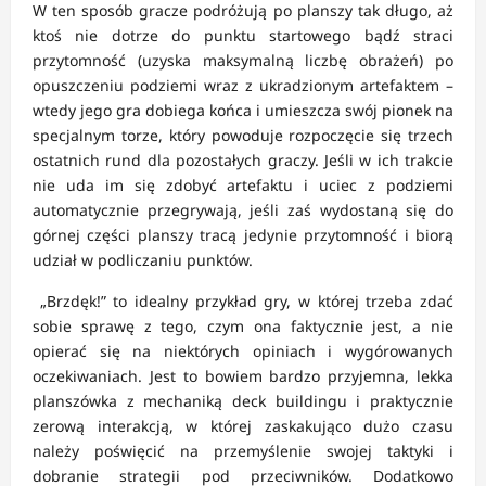
W ten sposób gracze podróżują po planszy tak długo, aż
ktoś nie dotrze do punktu startowego bądź straci
przytomność (uzyska maksymalną liczbę obrażeń) po
opuszczeniu podziemi wraz z ukradzionym artefaktem –
wtedy jego gra dobiega końca i umieszcza swój pionek na
specjalnym torze, który powoduje rozpoczęcie się trzech
ostatnich rund dla pozostałych graczy. Jeśli w ich trakcie
nie uda im się zdobyć artefaktu i uciec z podziemi
automatycznie przegrywają, jeśli zaś wydostaną się do
górnej części planszy tracą jedynie przytomność i biorą
udział w podliczaniu punktów.
„Brzdęk!” to idealny przykład gry, w której trzeba zdać
sobie sprawę z tego, czym ona faktycznie jest, a nie
opierać się na niektórych opiniach i wygórowanych
oczekiwaniach. Jest to bowiem bardzo przyjemna, lekka
planszówka z mechaniką deck buildingu i praktycznie
zerową interakcją, w której zaskakująco dużo czasu
należy poświęcić na przemyślenie swojej taktyki i
dobranie strategii pod przeciwników. Dodatkowo