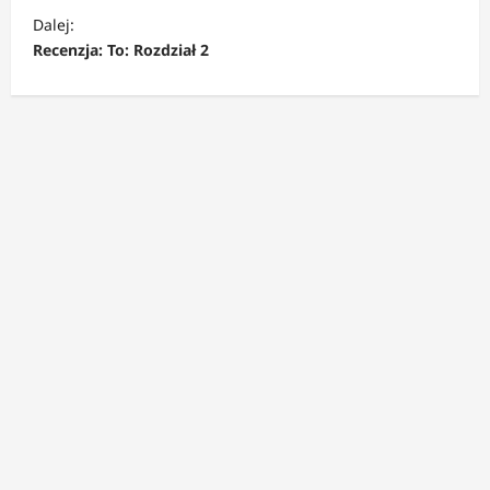
b
Dalej:
a
Recenzja: To: Rozdział 2
c
z
w
p
i
s
y