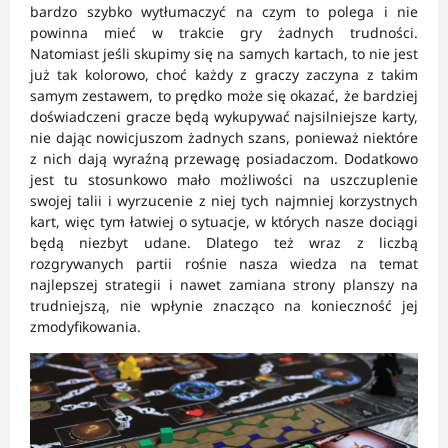
bardzo szybko wytłumaczyć na czym to polega i nie
powinna mieć w trakcie gry żadnych trudności.
Natomiast jeśli skupimy się na samych kartach, to nie jest
już tak kolorowo, choć każdy z graczy zaczyna z takim
samym zestawem, to prędko może się okazać, że bardziej
doświadczeni gracze będą wykupywać najsilniejsze karty,
nie dając nowicjuszom żadnych szans, ponieważ niektóre
z nich dają wyraźną przewagę posiadaczom. Dodatkowo
jest tu stosunkowo mało możliwości na uszczuplenie
swojej talii i wyrzucenie z niej tych najmniej korzystnych
kart, więc tym łatwiej o sytuacje, w których nasze dociągi
będą niezbyt udane. Dlatego też wraz z liczbą
rozgrywanych partii rośnie nasza wiedza na temat
najlepszej strategii i nawet zamiana strony planszy na
trudniejszą, nie wpłynie znacząco na konieczność jej
zmodyfikowania.