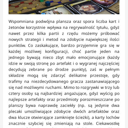
Wspomniana podwójna plansza oraz spora liczba kart i
żetonów korzystnie wpływa na regrywalność tytułu, gdyż
nawet przez kilka partii z rzędu możemy próbować
nowych strategii i metod na zdobycie największej ilości
punktów. Co zaskakujące, bardzo przyjemnie gra się w
każdej możliwej konfiguracji, choć partie jeden na
jednego bywają nieco zbyt mało emocjonujące (każdy
idzie w swoją stronę po artefakt i o wygranej najczęściej
decydują zebrane po drodze punkty), zaś w pełnym
składzie mogą się zdarzyć delikatne przestoje, gdy
trafimy na niezdecydowanego gracza zastanawiającego
się nad możliwymi ruchami. Mimo to rozgrywki w trzy lub
cztery osoby są najbardziej angażujące, gdyż wyścig po
najlepsze artefakty oraz przedmioty porozmieszczane po
planszy bywa naprawdę zaciekły (np. są jedynie dwa
plecaki umożliwiające zdobycie dwóch artefaktów oraz
dwa klucze otwierające zamknięte ścieżki), a karty lochów
znacznie szybciej się zmieniają na stole. Ciekawostkę