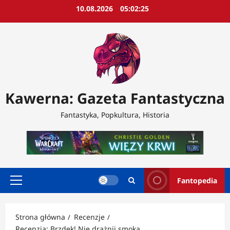
Przejdź
10.08.2026
05:02:28
do
treści
Kawerna: Gazeta Fantastyczna
Fantastyka, Popkultura, Historia
Fantopedia
Menu
główne
Strona główna
Recenzje
Recenzja: Brzdęk! Nie drażnij smoka