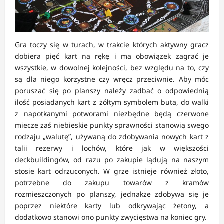
Gra toczy się w turach, w trakcie których aktywny gracz
dobiera pięć kart na rękę i ma obowiązek zagrać je
wszystkie, w dowolnej kolejności, bez względu na to, czy
są dla niego korzystne czy wręcz przeciwnie. Aby móc
poruszać się po planszy należy zadbać o odpowiednią
ilość posiadanych kart z żółtym symbolem buta, do walki
z napotkanymi potworami niezbędne będą czerwone
miecze zaś niebieskie punkty sprawności stanowią swego
rodzaju „walutę”, używaną do zdobywania nowych kart z
talii rezerwy i lochów, które jak w większości
deckbuildingów, od razu po zakupie lądują na naszym
stosie kart odrzuconych. W grze istnieje również złoto,
potrzebne do zakupu towarów z kramów
rozmieszczonych po planszy, jednakże zdobywa się je
poprzez niektóre karty lub odkrywając żetony, a
dodatkowo stanowi ono punkty zwycięstwa na koniec gry.