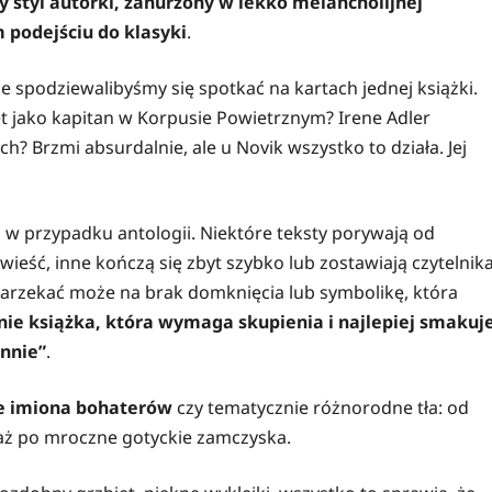
y styl autorki, zanurzony w lekko melancholijnej
podejściu do klasyki
.
ie spodziewalibyśmy się spotkać na kartach jednej książki.
 jako kapitan w Korpusie Powietrznym? Irene Adler
 Brzmi absurdalnie, ale u Novik wszystko to działa. Jej
wa w przypadku antologii. Niektóre teksty porywają od
ieść, inne kończą się zbyt szybko lub zostawiają czytelnik
arzekać może na brak domknięcia lub symbolikę, która
ie książka, która wymaga skupienia i najlepiej smakuj
nnie”
.
ie imiona bohaterów
czy tematycznie różnorodne tła: od
 aż po mroczne gotyckie zamczyska.