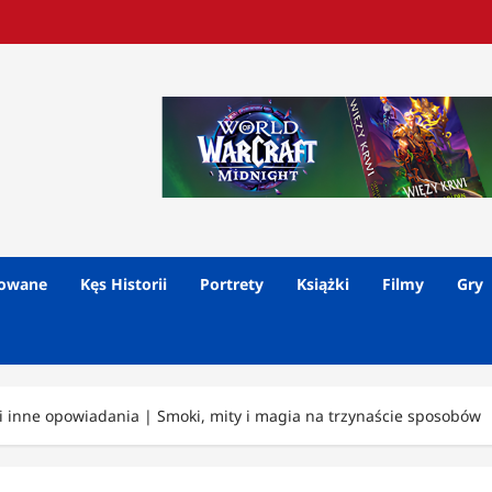
lowane
Kęs Historii
Portrety
Książki
Filmy
Gry
 inne opowiadania | Smoki, mity i magia na trzynaście sposobów