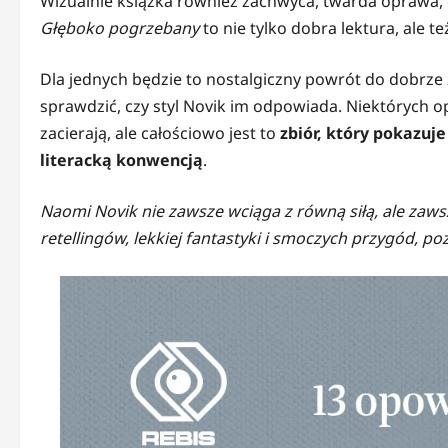
Wizualnie książka również zachwyca, twarda oprawa, o
Głęboko pogrzebany
to nie tylko dobra lektura, ale t
Dla jednych będzie to nostalgiczny powrót do dobrze 
sprawdzić, czy styl Novik im odpowiada. Niektórych 
zacierają, ale całościowo jest to
zbiór, który pokazuj
literacką konwencją
.
Naomi Novik nie zawsze wciąga z równą siłą, ale zaws
retellingów, lekkiej fantastyki i smoczych przygód, p