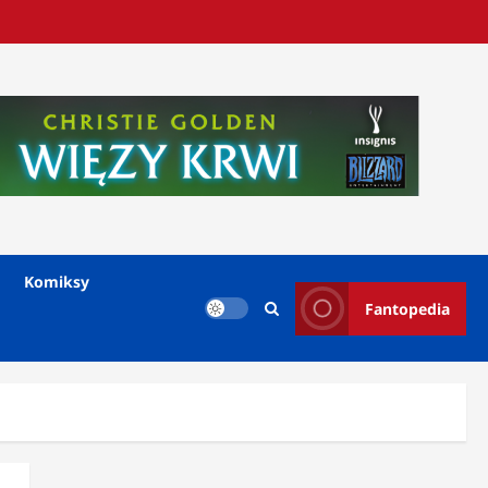
Komiksy
Fantopedia