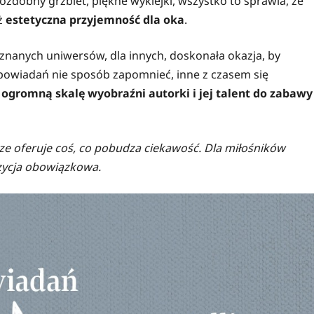
zdobny grzbiet, piękne wyklejki, wszystko to sprawia, że
eż
estetyczna przyjemność dla oka
.
znanych uniwersów, dla innych, doskonała okazja, by
opowiadań nie sposób zapomnieć, inne z czasem się
e ogromną skalę wyobraźni autorki i jej talent do zabawy
ze oferuje coś, co pobudza ciekawość. Dla miłośników
ozycja obowiązkowa.