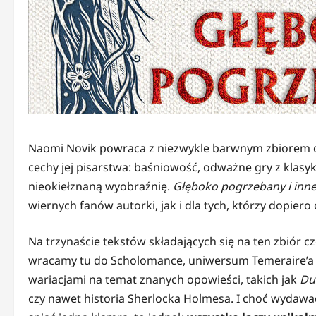
Naomi Novik powraca z niezwykle barwnym zbiorem op
cechy jej pisarstwa: baśniowość, odważne gry z klasyką
nieokiełznaną wyobraźnię.
Głęboko pogrzebany i inn
wiernych fanów autorki, jak i dla tych, którzy dopiero 
Na trzynaście tekstów składających się na ten zbiór c
wracamy tu do Scholomance, uniwersum Temeraire’a c
wariacjami na temat znanych opowieści, takich jak
Du
czy nawet historia Sherlocka Holmesa. I choć wydawa