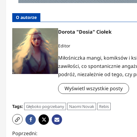
O autorze
Dorota "Dosia" Ciołek
Editor
Miłośniczka mangi, komiksów i ks
zawiłości, co spontanicznie anga
podróż, niezależnie od tego, czy 
Wyświetl wszystkie posty
Tags:
Głęboko pogrzebany
Naomi Novak
Rebis
Z
Poprzedni: