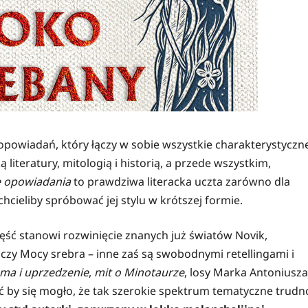
owiadań, który łączy w sobie wszystkie charakterystyczn
 literatury, mitologią i historią, a przede wszystkim,
e opowiadania
to prawdziwa literacka uczta zarówno dla
chcieliby spróbować jej stylu w krótszej formie.
zęść stanowi rozwinięcie znanych już światów Novik,
zy Mocy srebra – inne zaś są swobodnymi retellingami i
ma i uprzedzenie
,
mit o Minotaurze
, losy Marka Antoniusza
ć by się mogło, że tak szerokie spektrum tematyczne trudn