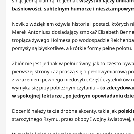
spiąć jedną klamrą, to jednak
wszystko łączy unikaln
baśniowości, subtelnym humorze i niesztampowym 
Novik z wdziękiem ożywia historie i postaci, których n
Marek Antoniusz dosiadający smoka? Elizabeth Bennet
tropiąca żywego Holmesa po wodospadzie Reichenbach?
pomysły są błyskotliwe, a krótkie formy pełne polotu.
Zbiór nie jest jednak w pełni równy, jak to często by
pierwszej strony i aż proszą się o pełnowymiarową pow
z wrażeniem pewnego niedosytu. Część czytelników n
wymyka się przy pobieżnym czytaniu –
to zdecydowan
w spokojnej lekturze „po jednym opowiadaniu dzie
Docenić należy także drobne akcenty, takie jak
polsk
starożytnego Rzymu, przez okopy I wojny światowej,