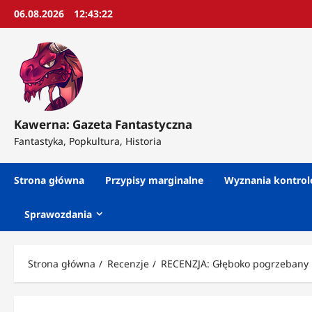
Przejdź
06.08.2026
12:43:24
do
treści
Kawerna: Gazeta Fantastyczna
Fantastyka, Popkultura, Historia
Strona główna
Przypisy marginalne
Wyznania kontro
Sprawozdania
Strona główna
Recenzje
RECENZJA: Głęboko pogrzebany i