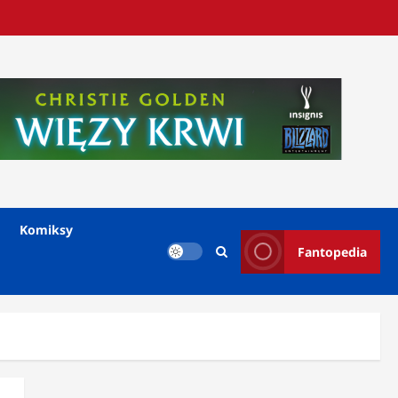
Komiksy
Fantopedia