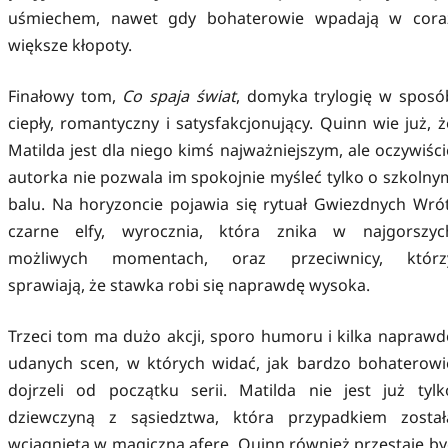
uśmiechem, nawet gdy bohaterowie wpadają w cora
większe kłopoty.
Finałowy tom,
Co spaja świat
, domyka trylogię w sposó
ciepły, romantyczny i satysfakcjonujący. Quinn wie już, ż
Matilda jest dla niego kimś najważniejszym, ale oczywiści
autorka nie pozwala im spokojnie myśleć tylko o szkolny
balu. Na horyzoncie pojawia się rytuał Gwiezdnych Wrót
czarne elfy, wyrocznia, która znika w najgorszyc
możliwych momentach, oraz przeciwnicy, którz
sprawiają, że stawka robi się naprawdę wysoka.
Trzeci tom ma dużo akcji, sporo humoru i kilka naprawd
udanych scen, w których widać, jak bardzo bohaterowi
dojrzeli od początku serii. Matilda nie jest już tylk
dziewczyną z sąsiedztwa, która przypadkiem został
wciągnięta w magiczną aferę. Quinn również przestaje by