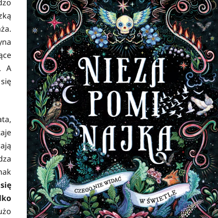
dzo
zką
ża.
yna
ące
. A
się
ta,
aje
ają
dza
nak
się
lko
użo