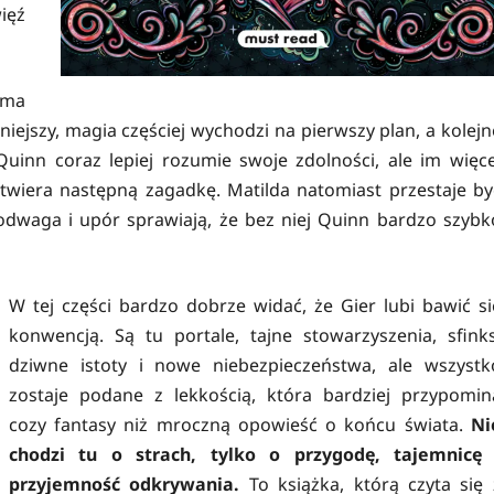
ięź
oma
niejszy, magia częściej wychodzi na pierwszy plan, a kolejn
Quinn coraz lepiej rozumie swoje zdolności, ale im więce
twiera następną zagadkę. Matilda natomiast przestaje by
, odwaga i upór sprawiają, że bez niej Quinn bardzo szybk
W tej części bardzo dobrze widać, że Gier lubi bawić si
konwencją. Są tu portale, tajne stowarzyszenia, sfinks
dziwne istoty i nowe niebezpieczeństwa, ale wszystk
zostaje podane z lekkością, która bardziej przypomin
cozy fantasy niż mroczną opowieść o końcu świata.
Ni
chodzi tu o strach, tylko o przygodę, tajemnicę 
przyjemność odkrywania.
To książka, którą czyta się 