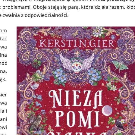
roblemami. Oboje stają się parą, która działa razem, kłóc
ie zwalnia z odpowiedzialności.
tom
tać
ywa
ina
hoć
na.
ęk.
ier
owa
ia i
ani
owi