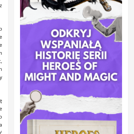
z
b
e
e
m
,
h
y
ę
e
o
a
ć