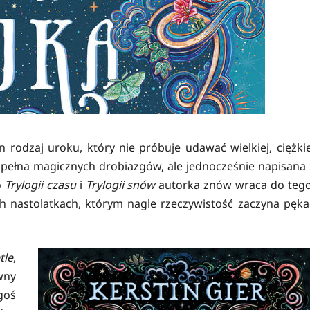
 rodzaj uroku, który nie próbuje udawać wielkiej, ciężkie
i pełna magicznych drobiazgów, ale jednocześnie napisana 
o
Trylogii czasu
i
Trylogii snów
autorka znów wraca do tego
ch nastolatkach, którym nagle rzeczywistość zaczyna pęka
le
,
wny
goś