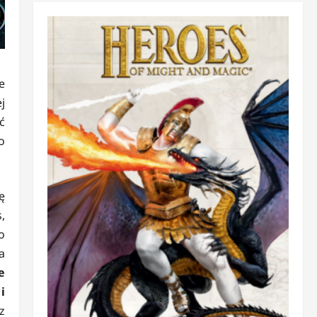
e
j
ć
o
ę
,
o
a
e
i
z