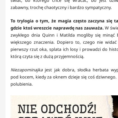
świat, do którego chce się wracać, bo jest dziw
zabawny, trochę chaotyczny i bardzo sympatyczny.
To trylogia o tym, że magia często zaczyna się t
gdzie ktoś wreszcie naprawdę nas zauważa.
W świe
zwykłego dnia Quinn i Matilda mogliby się minąć 
większego znaczenia. Dopiero to, czego nie widać
pierwszy rzut oka, splata ich losy i prowadzi do histo
którą czyta się z dużą przyjemnością.
Niezapominajka
jest jak dobra, słodka herbata wyp
pod kocem, kiedy za oknem dzieje się coś dziwnego.
polubienia.