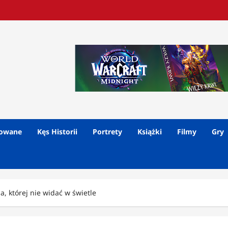
lowane
Kęs Historii
Portrety
Książki
Filmy
Gry
 której nie widać w świetle