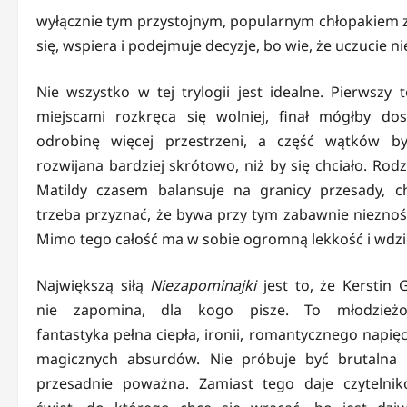
wyłącznie tym przystojnym, popularnym chłopakiem z p
się, wspiera i podejmuje decyzje, bo wie, że uczucie n
Nie wszystko w tej trylogii jest idealne. Pierwszy 
miejscami rozkręca się wolniej, finał mógłby dos
odrobinę więcej przestrzeni, a część wątków b
rozwijana bardziej skrótowo, niż by się chciało. Rodz
Matildy czasem balansuje na granicy przesady, c
trzeba przyznać, że bywa przy tym zabawnie nieznoś
Mimo tego całość ma w sobie ogromną lekkość i wdzi
Największą siłą
Niezapominajki
jest to, że Kerstin G
nie zapomina, dla kogo pisze. To młodzież
fantastyka pełna ciepła, ironii, romantycznego napięc
magicznych absurdów. Nie próbuje być brutalna 
przesadnie poważna. Zamiast tego daje czytelnik