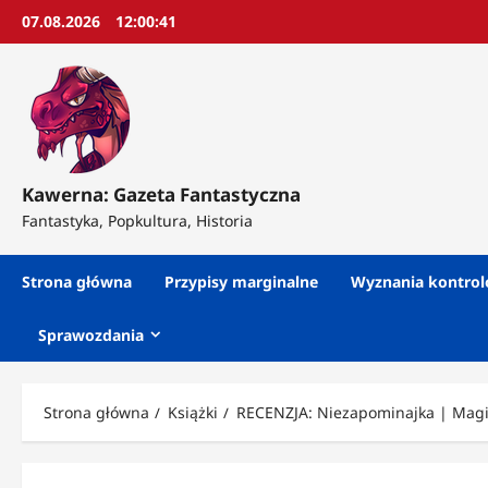
Przejdź
07.08.2026
12:00:43
do
treści
Kawerna: Gazeta Fantastyczna
Fantastyka, Popkultura, Historia
Strona główna
Przypisy marginalne
Wyznania kontro
Sprawozdania
Strona główna
Książki
RECENZJA: Niezapominajka | Magia,