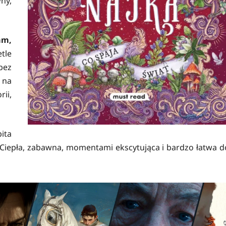
ny,
am,
tle
bez
 na
rii,
ita
 Ciepła, zabawna, momentami ekscytująca i bardzo łatwa d