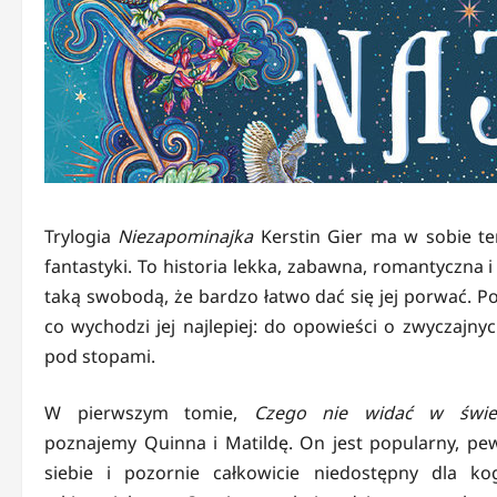
Trylogia
Niezapominajka
Kerstin Gier ma w sobie ten
fantastyki. To historia lekka, zabawna, romantyczna 
taką swobodą, że bardzo łatwo dać się jej porwać. P
co wychodzi jej najlepiej: do opowieści o zwyczajny
pod stopami.
W pierwszym tomie,
Czego nie widać w świet
poznajemy Quinna i Matildę. On jest popularny, pe
siebie i pozornie całkowicie niedostępny dla ko