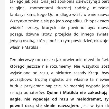
takiego jak ona. Ona jest spokojną dziewczyną z bar
religijnej, momentami dusznej rodziny, miłośnic
fantasy i kimś, kogo Quinn długo właściwie nie zauwa
Wszystko zmienia się po jego wypadku. Chłopak zacz
widzieć rzeczy, których nie powinno być: mówi
posągi, dziwne istoty, przejścia do innego świata
jedyną osobą, której może o tym powiedzieć, okazuje 
właśnie Matilda.
Ten pierwszy tom działa jak otwieranie drzwi do świa
którego jeszcze nie rozumiemy. Nie wszystko zost
wyjaśnione od razu, a niektóre zasady Kręgu byw
początkowo trochę mgliste, ale właśnie ta niewie
buduje przyjemne napięcie. Najmocniej wypada jed
relacja bohaterów.
Quinn i Matilda nie zakochują 
nagle, nie wpadają od razu w melodramat, ty
powoli uczą się siebie nawzajem.
Jest w tym d