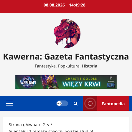
Przejdź
08.08.2026
14:49:30
do
treści
Kawerna: Gazeta Fantastyczna
Fantastyka, Popkultura, Historia
Fantopedia
Menu
główne
Strona główna
Gry
Silent Hill 2 remake stworzy polskie studio!