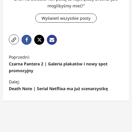
moglibyśmy mieć!"
Wyświetl wszystkie posty
Z
Poprzedni:
o
Czarna Pantera 2 | Galeria plakatów i nowy spot
b
promocyjny
a
Dalej:
c
Death Note | Serial Netflixa ma już scenarzystkę
z
w
p
i