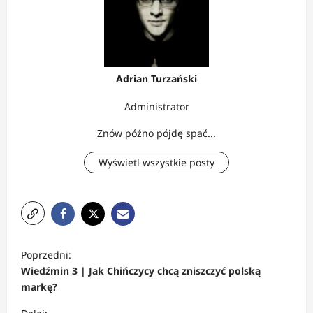
Adrian Turzański
Administrator
Znów późno pójdę spać...
Wyświetl wszystkie posty
Z
Poprzedni:
o
Wiedźmin 3 | Jak Chińczycy chcą zniszczyć polską
b
markę?
a