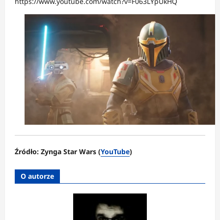
https://www.youtube.com/watch?v=F063LYpUkHQ
Źródło: Zynga Star Wars (
YouTube
)
O autorze