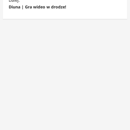
Dalej:
c
Diuna | Gra wideo w drodze!
z
w
p
i
s
y