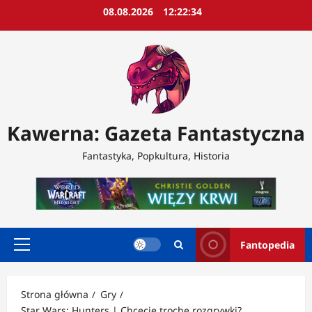
Przejdź
08.08.2026
12:22:36
do
treści
Kawerna: Gazeta Fantastyczna
Fantastyka, Popkultura, Historia
Fantopedia
Menu
główne
Strona główna
Gry
Star Wars: Hunters | Chcecie trochę rozgrywki?