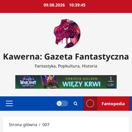
Przejdź
09.08.2026
10:39:46
do
treści
Kawerna: Gazeta Fantastyczna
Fantastyka, Popkultura, Historia
Fantopedia
Menu
główne
Strona główna
007