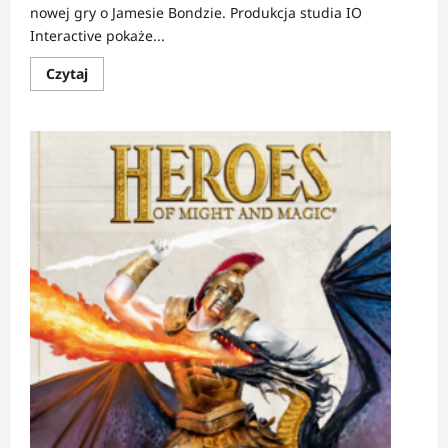
nowej gry o Jamesie Bondzie. Produkcja studia IO
Interactive pokaże...
Dowiedz
Czytaj
się
więcej
o
NEWS:
007
First
Light
–
młody
James
Bond
w
nowej
grze
od
IO
Interactive