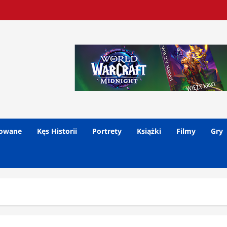
lowane
Kęs Historii
Portrety
Książki
Filmy
Gry