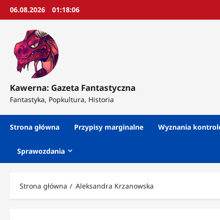
Przejdź
06.08.2026
01:18:08
do
treści
Kawerna: Gazeta Fantastyczna
Fantastyka, Popkultura, Historia
Strona główna
Przypisy marginalne
Wyznania kontro
Sprawozdania
Strona główna
Aleksandra Krzanowska