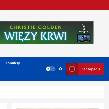
Komiksy
Fantopedia