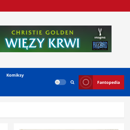
Komiksy
Fantopedia