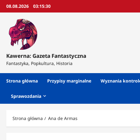
Przejdź
08.08.2026
03:15:32
do
treści
Kawerna: Gazeta Fantastyczna
Fantastyka, Popkultura, Historia
Strona główna
Przypisy marginalne
Wyznania kontro
Sprawozdania
Strona główna
Ana de Armas