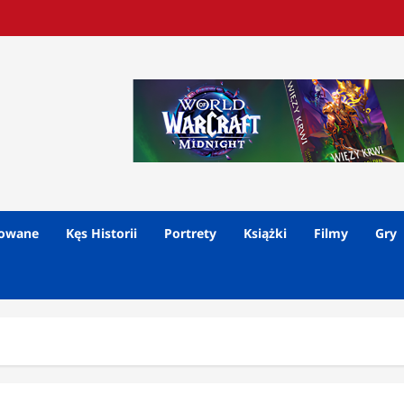
lowane
Kęs Historii
Portrety
Książki
Filmy
Gry