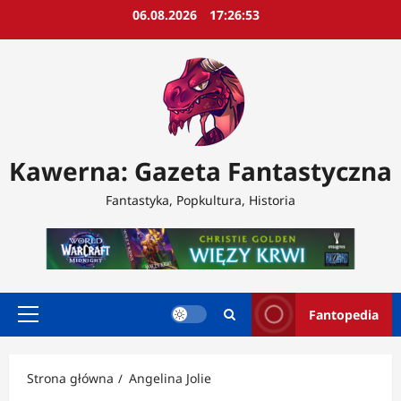
Przejdź
06.08.2026
17:26:54
do
treści
Kawerna: Gazeta Fantastyczna
Fantastyka, Popkultura, Historia
Fantopedia
Menu
główne
Strona główna
Angelina Jolie