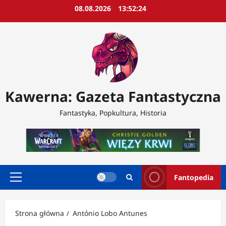
Przejdź
08.08.2026
13:52:26
do
treści
Kawerna: Gazeta Fantastyczna
Fantastyka, Popkultura, Historia
Fantopedia
Menu
główne
Strona główna
António Lobo Antunes