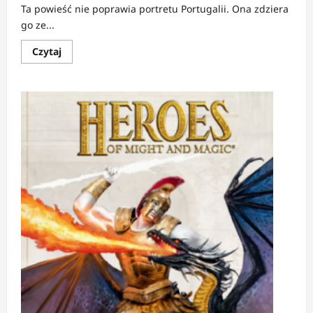
Ta powieść nie poprawia portretu Portugalii. Ona zdziera
go ze...
Dowiedz
Czytaj
się
więcej
o
RECENZJA:
Karawele
|
Portugalia
schodzi
z
pomnika