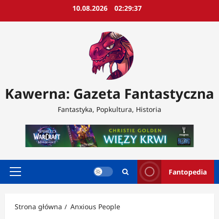
Przejdź
10.08.2026
02:29:39
do
treści
Kawerna: Gazeta Fantastyczna
Fantastyka, Popkultura, Historia
Fantopedia
Menu
główne
Strona główna
Anxious People