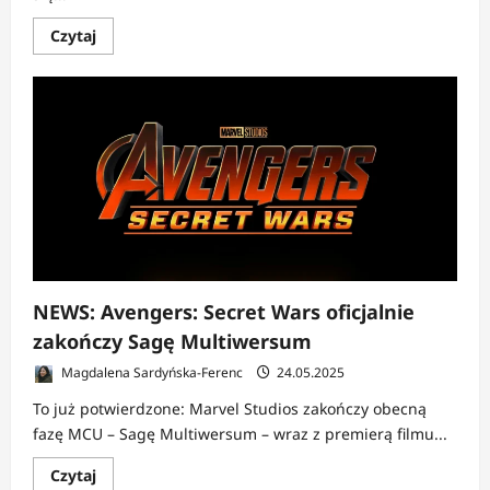
Dowiedz
Czytaj
się
więcej
o
NEWS:
X-
Men
i
Fantastyczna
Czwórka
z
kluczową
rolą
w
Avengers:
Secret
Wars?
NEWS: Avengers: Secret Wars oficjalnie
zakończy Sagę Multiwersum
Magdalena Sardyńska-Ferenc
24.05.2025
To już potwierdzone: Marvel Studios zakończy obecną
fazę MCU – Sagę Multiwersum – wraz z premierą filmu...
Dowiedz
Czytaj
się