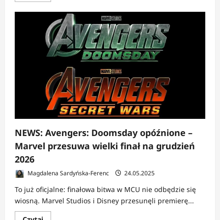
więcej
o
NEWS:
Avengers:
Secret
Wars
oficjalnie
zakończy
Sagę
Multiwersum
NEWS: Avengers: Doomsday opóźnione –
Marvel przesuwa wielki finał na grudzień
2026
Magdalena Sardyńska-Ferenc
24.05.2025
To już oficjalne: finałowa bitwa w MCU nie odbędzie się
wiosną. Marvel Studios i Disney przesunęli premierę...
Dowiedz
Czytaj