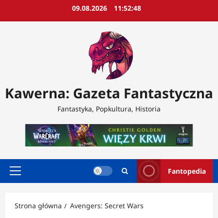
Przejdź
09.08.2026
11:52:50
do
treści
Kawerna: Gazeta Fantastyczna
Fantastyka, Popkultura, Historia
Fantopedia
Menu
główne
Strona główna
Avengers: Secret Wars