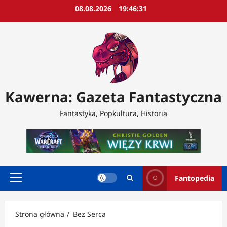
Przejdź
08.08.2026
19:46:32
do
treści
Kawerna: Gazeta Fantastyczna
Fantastyka, Popkultura, Historia
Fantopedia
Menu
główne
Strona główna
Bez Serca