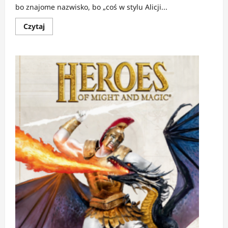
bo znajome nazwisko, bo „coś w stylu Alicji...
Dowiedz
Czytaj
się
więcej
o
RECENZJA:
Bez
serca
|
Jak
się
robi
Królową
Kier
(i
traci
wszystko
po
drodze)