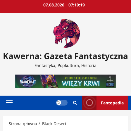
Przejdź
07.08.2026
07:19:20
do
treści
Kawerna: Gazeta Fantastyczna
Fantastyka, Popkultura, Historia
Fantopedia
Menu
główne
Strona główna
Black Desert