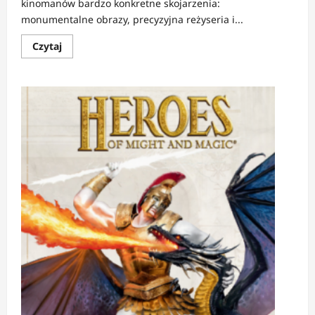
kinomanów bardzo konkretne skojarzenia:
monumentalne obrazy, precyzyjna reżyseria i...
Dowiedz
Czytaj
się
więcej
o
PORTRET:
Ridley
Scott.
Architekt
nowoczesnego
science
fiction