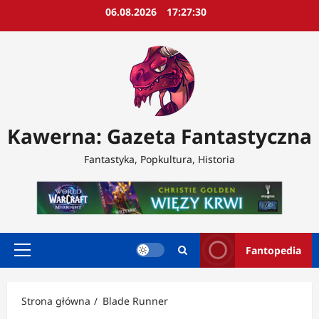
Przejdź
06.08.2026
17:27:32
do
treści
Kawerna: Gazeta Fantastyczna
Fantastyka, Popkultura, Historia
Fantopedia
Menu
główne
Strona główna
Blade Runner