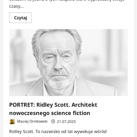
czasy...
Dowiedz
Czytaj
się
więcej
o
RECENZJA:
Blade
Runner
|
Androidy
bardziej
ludzkie
od
ludzi
PORTRET: Ridley Scott. Architekt
nowoczesnego science fiction
Maciej Ornitowski
21.07.2025
Ridley Scott. To nazwisko od lat wywołuje wśród