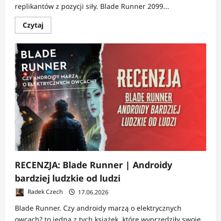
replikantów z pozycji siły. Blade Runner 2099...
Dowiedz
Czytaj
się
więcej
o
ZAPOWIEDŹ:
Blade
Runner
2099
|
Replikanci
przejęli
miasto
RECENZJA: Blade Runner | Androidy
bardziej ludzkie od ludzi
Radek Czech
17.06.2026
Blade Runner. Czy androidy marzą o elektrycznych
owcach? to jedna z tych książek, które wyprzedziły swoje