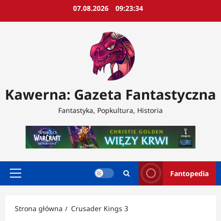
Przejdź
07.08.2026
09:23:36
do
treści
Kawerna: Gazeta Fantastyczna
Fantastyka, Popkultura, Historia
Fantopedia
Menu
główne
Strona główna
Crusader Kings 3