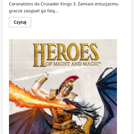
Coronations do Crusader Kings 3. Zamiast entuzjazmu
gracze zasypali go falą...
Dowiedz
Czytaj
się
więcej
o
NEWS:
Paradox
przeprasza
za
zepsute
DLC
do
Crusader
Kings
3