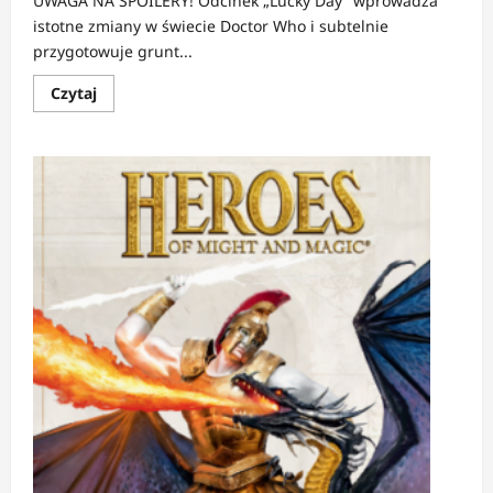
UWAGA NA SPOILERY! Odcinek „Lucky Day” wprowadza
istotne zmiany w świecie Doctor Who i subtelnie
przygotowuje grunt...
Dowiedz
Czytaj
się
więcej
o
NEWS:
Doctor
Who
toruje
drogę
dla
spin-
offu
UNIT:
The
War
Between
Land
and
Sea