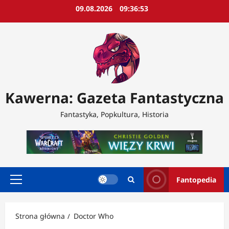
Przejdź
09.08.2026
09:36:54
do
treści
Kawerna: Gazeta Fantastyczna
Fantastyka, Popkultura, Historia
Fantopedia
Menu
główne
Strona główna
Doctor Who