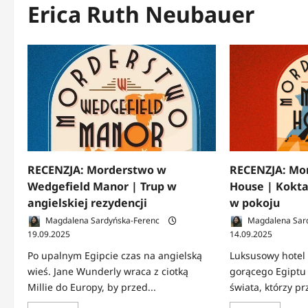
Erica Ruth Neubauer
RECENZJA: Mo
RECENZJA: Morderstwo w
House | Koktaj
Wedgefield Manor | Trup w
w pokoju
angielskiej rezydencji
Magdalena Sar
Magdalena Sardyńska-Ferenc
14.09.2025
19.09.2025
Luksusowy hotel 
Po upalnym Egipcie czas na angielską
gorącego Egiptu i
wieś. Jane Wunderly wraca z ciotką
świata, którzy pr
Millie do Europy, by przed...