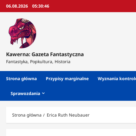
Przejdź
06.08.2026
05:30:48
do
treści
Kawerna: Gazeta Fantastyczna
Fantastyka, Popkultura, Historia
Strona główna
Przypisy marginalne
Wyznania kontro
Sprawozdania
Strona główna
Erica Ruth Neubauer