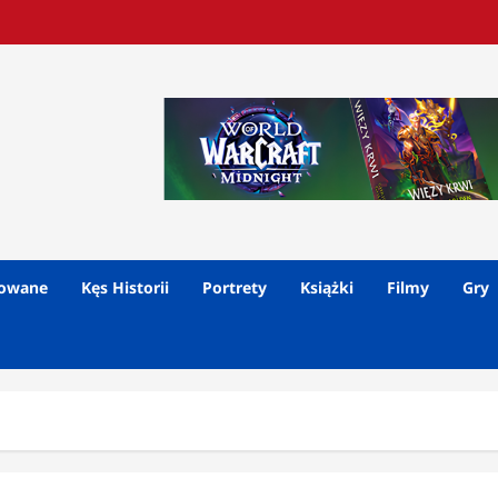
lowane
Kęs Historii
Portrety
Książki
Filmy
Gry