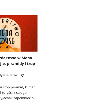
rderstwo w Mena
le, piramidy i trup
dyńska-Ferenc
u stóp piramid, klimat
 turyści z całego
zyjechali zapomnieć o...