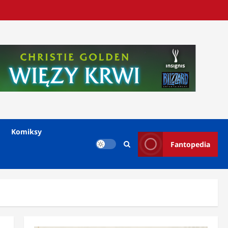
Komiksy
Fantopedia