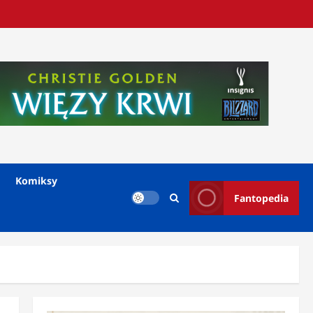
Komiksy
Fantopedia