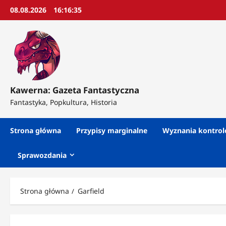
Przejdź
08.08.2026
16:16:37
do
treści
Kawerna: Gazeta Fantastyczna
Fantastyka, Popkultura, Historia
Strona główna
Przypisy marginalne
Wyznania kontro
Sprawozdania
Strona główna
Garfield