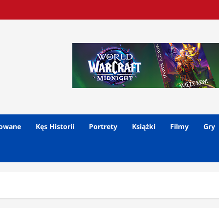
lowane
Kęs Historii
Portrety
Książki
Filmy
Gry