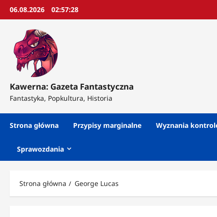
Przejdź
06.08.2026
02:57:30
do
treści
Kawerna: Gazeta Fantastyczna
Fantastyka, Popkultura, Historia
Strona główna
Przypisy marginalne
Wyznania kontro
Sprawozdania
Strona główna
George Lucas