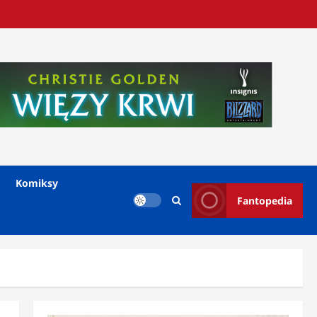
Komiksy
Fantopedia