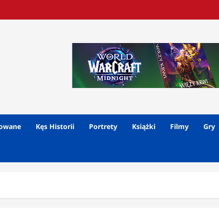
lowane
Kęs Historii
Portrety
Książki
Filmy
Gry