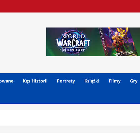
lowane
Kęs Historii
Portrety
Książki
Filmy
Gry