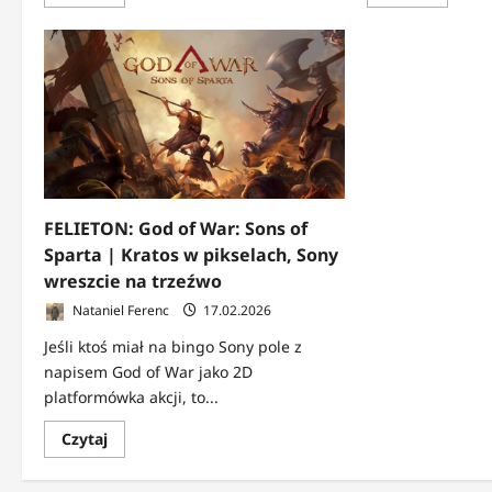
się
się
więcej
więcej
o
o
FANTOPEDIA:
FELIETO
Kim
Faye
jest
nie
Laufey?
potrzeb
Wszystko,
Kratosa
co
Co
wiemy
nieco
o
o
nowej
nowym
bohaterce
God
God
of
of
War
FELIETON: God of War: Sons of
War
Sparta | Kratos w pikselach, Sony
wreszcie na trzeźwo
Nataniel Ferenc
17.02.2026
Jeśli ktoś miał na bingo Sony pole z
napisem God of War jako 2D
platformówka akcji, to...
Dowiedz
Czytaj
się
więcej
o