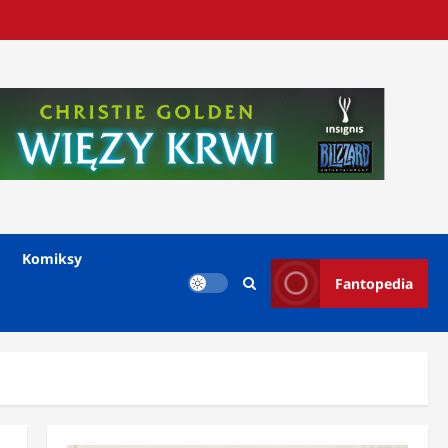
Komiksy
Fantopedia