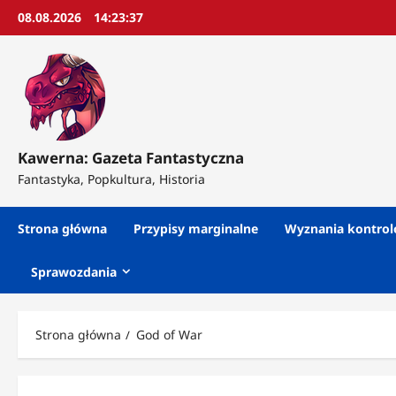
Przejdź
08.08.2026
14:23:39
do
treści
Kawerna: Gazeta Fantastyczna
Fantastyka, Popkultura, Historia
Strona główna
Przypisy marginalne
Wyznania kontro
Sprawozdania
Strona główna
God of War