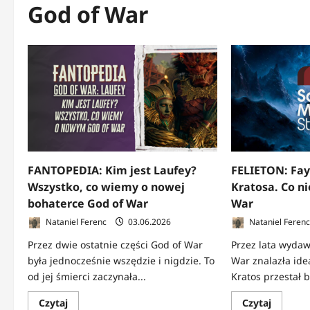
God of War
FANTOPEDIA: Kim jest Laufey?
FELIETON: Fay
Wszystko, co wiemy o nowej
Kratosa. Co n
bohaterce God of War
War
Nataniel Ferenc
03.06.2026
Nataniel Feren
Przez dwie ostatnie części God of War
Przez lata wydawa
była jednocześnie wszędzie i nigdzie. To
War znalazła id
od jej śmierci zaczynała...
Kratos przestał 
Dowiedz
Dowied
Czytaj
Czytaj