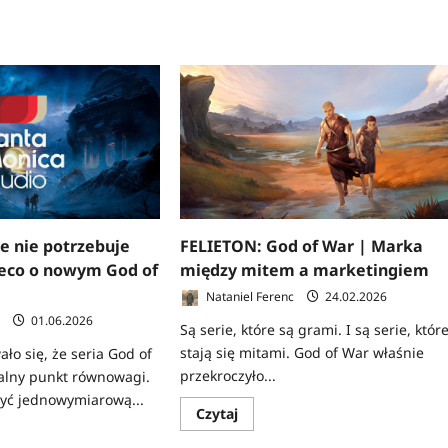
e nie potrzebuje
FELIETON: God of War | Marka
ieco o nowym God of
między mitem a marketingiem
Nataniel Ferenc
24.02.2026
c
01.06.2026
Są serie, które są grami. I są serie, któr
stają się mitami. God of War właśnie
ło się, że seria God of
przekroczyło...
ealny punkt równowagi.
być jednowymiarową...
Dowiedz
Czytaj
się
z
więcej