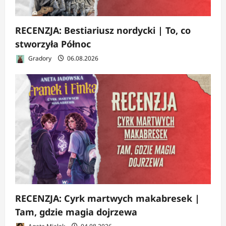
RECENZJA: Bestiariusz nordycki | To, co
stworzyła Północ
Gradory
06.08.2026
RECENZJA: Cyrk martwych makabresek |
Tam, gdzie magia dojrzewa