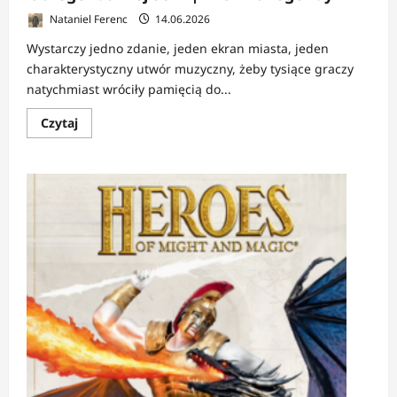
Nataniel Ferenc
14.06.2026
Wystarczy jedno zdanie, jeden ekran miasta, jeden
charakterystyczny utwór muzyczny, żeby tysiące graczy
natychmiast wróciły pamięcią do...
Dowiedz
Czytaj
się
więcej
o
RECENZJA:
Heroes
of
Might
and
Magic:
30
lat
legendarnej
serii
|
Kronika
legendy