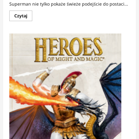
Superman nie tylko pokaże świeże podejście do postaci...
Dowiedz
Czytaj
się
więcej
o
NEWS:
Superman
zmienia
zasady
gry
miłosnej