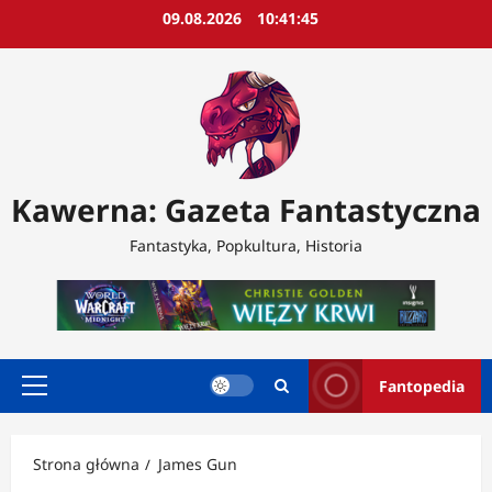
Przejdź
09.08.2026
10:41:47
do
treści
Kawerna: Gazeta Fantastyczna
Fantastyka, Popkultura, Historia
Fantopedia
Menu
główne
Strona główna
James Gun