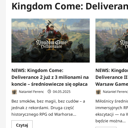
Kingdom Come: Delivera
NEWS: Kingdom Come:
NEWS: Kingd
Deliverance 2 już z 3 milionami na
Deliverance I
koncie – średniowiecze się opłaca
Warsaw Game
Nataniel Ferenc
04.05.2025
Nataniel Feren
Bez smoków, bez magii, bez cudów – a
Miłośnicy średni
jednak z rekordami. Druga część
immersyjnych R
historycznego RPG od Warhorse...
ekscytacji — na
będzie można...
Dowiedz
Czytaj