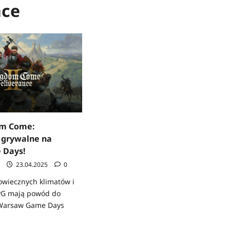
nce
om Come:
I grywalne na
 Days!
c
23.04.2025
0
owiecznych klimatów i
PG mają powód do
 Warsaw Game Days