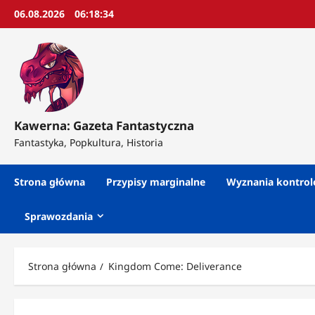
Przejdź
06.08.2026
06:18:36
do
treści
Kawerna: Gazeta Fantastyczna
Fantastyka, Popkultura, Historia
Strona główna
Przypisy marginalne
Wyznania kontro
Sprawozdania
Strona główna
Kingdom Come: Deliverance