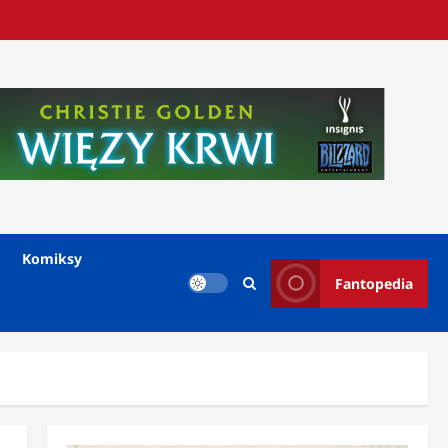
Komiksy
Fantopedia