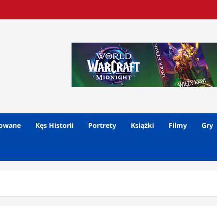
lowane
Kęs Historii
Portrety
Książki
Filmy
Gry