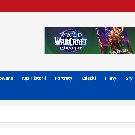
lowane
Kęs Historii
Portrety
Książki
Filmy
Gry