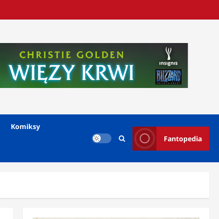
Komiksy
Fantopedia