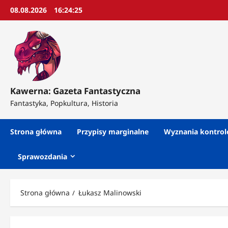
Przejdź
08.08.2026
16:24:27
do
treści
Kawerna: Gazeta Fantastyczna
Fantastyka, Popkultura, Historia
Strona główna
Przypisy marginalne
Wyznania kontro
Sprawozdania
Strona główna
Łukasz Malinowski