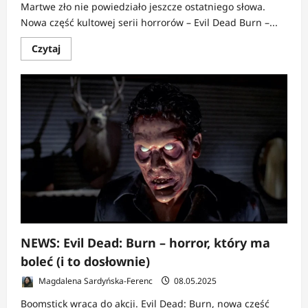
Martwe zło nie powiedziało jeszcze ostatniego słowa.
Nowa część kultowej serii horrorów – Evil Dead Burn –...
Dowiedz
Czytaj
się
więcej
o
NEWS:
Evil
Dead
Burn
zapowiada
brutalny
powrót
NEWS: Evil Dead: Burn – horror, który ma
boleć (i to dosłownie)
Magdalena Sardyńska-Ferenc
08.05.2025
Boomstick wraca do akcji. Evil Dead: Burn, nowa część