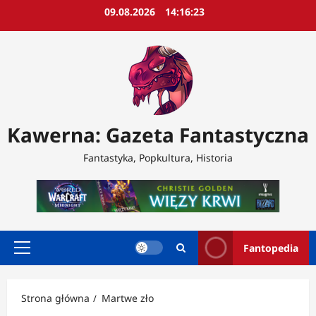
Przejdź
09.08.2026
14:16:24
do
treści
Kawerna: Gazeta Fantastyczna
Fantastyka, Popkultura, Historia
Fantopedia
Menu
główne
Strona główna
Martwe zło