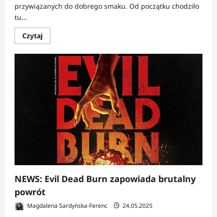
przywiązanych do dobrego smaku. Od początku chodziło
tu...
Dowiedz
Czytaj
się
więcej
o
RECENZJA:
Martwe
zło:
Ogień
|
Rodzina
w
ogniu
NEWS: Evil Dead Burn zapowiada brutalny
powrót
Magdalena Sardyńska-Ferenc
24.05.2025