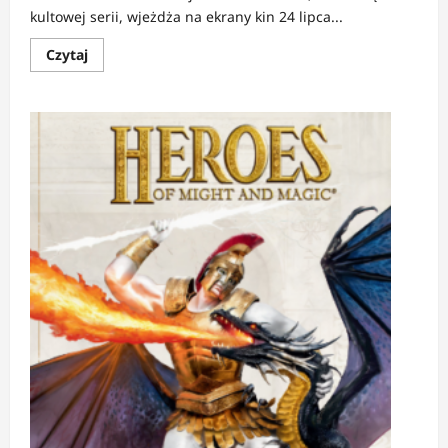
kultowej serii, wjeżdża na ekrany kin 24 lipca...
Dowiedz
Czytaj
się
więcej
o
NEWS:
Evil
Dead:
Burn
–
horror,
który
ma
boleć
(i
to
dosłownie)