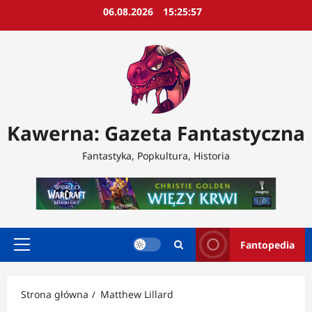
Przejdź
06.08.2026
15:25:59
do
treści
Kawerna: Gazeta Fantastyczna
Fantastyka, Popkultura, Historia
Fantopedia
Menu
główne
Strona główna
Matthew Lillard