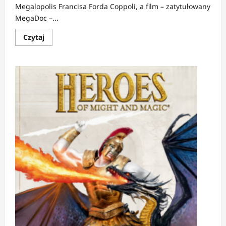
Megalopolis Francisa Forda Coppoli, a film – zatytułowany
MegaDoc –...
Dowiedz
Czytaj
się
więcej
o
NEWS:
„MegaDoc”
pokaże
upadek
Megalopolis?