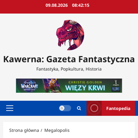
Przejdź
09.08.2026
08:42:16
do
treści
Kawerna: Gazeta Fantastyczna
Fantastyka, Popkultura, Historia
Fantopedia
Menu
główne
Strona główna
Megalopolis