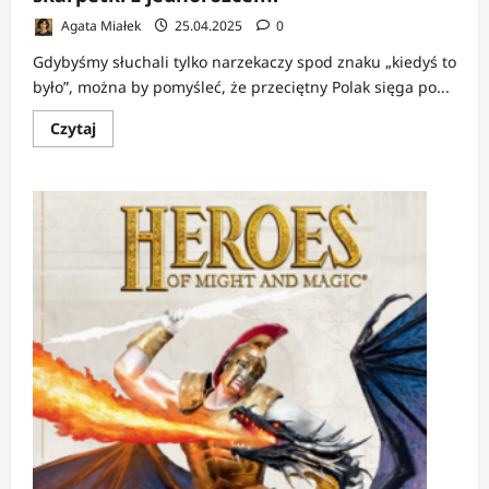
Agata Miałek
25.04.2025
0
Gdybyśmy słuchali tylko narzekaczy spod znaku „kiedyś to
było”, można by pomyśleć, że przeciętny Polak sięga po...
Dowiedz
Czytaj
się
więcej
o
FELIETON:
Polacy
czytają
Polaków
–
i
nie
mają
się
czego
wstydzić.
Nawet
jeśli
noszą
skarpetki
z
jednorożcem.