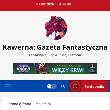
Przejdź
07.08.2026
04:28:50
do
treści
Kawerna: Gazeta Fantastyczna
Fantastyka, Popkultura, Historia
Fantopedia
Menu
główne
Strona główna
molom.pl